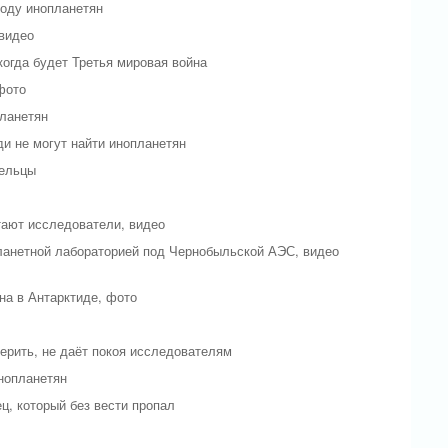
воду инопланетян
 видео
огда будет Третья мировая война
фото
планетян
и не могут найти инопланетян
шельцы
тают исследователи, видео
ланетной лабораторией под Чернобыльской АЭС, видео
на в Антарктиде, фото
ерить, не даёт покоя исследователям
инопланетян
ц, который без вести пропал