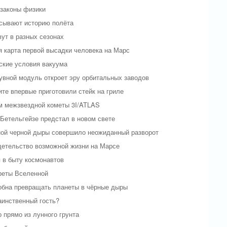
 законы физики
исывают историю полёта
ут в разных сезонах
я карта первой высадки человека на Марс
ские условия вакуума
дувной модуль откроет эру орбитальных заводов
ите впервые приготовили стейк на гриле
м межзвездной кометы 3I/ATLAS
Бетельгейзе предстал в новом свете
ной черной дыры совершило неожиданный разворот
детельство возможной жизни на Марсе
 в быту космонавтов
реты Вселенной
обна превращать планеты в чёрные дыры
аинственный гость?
 прямо из лунного грунта