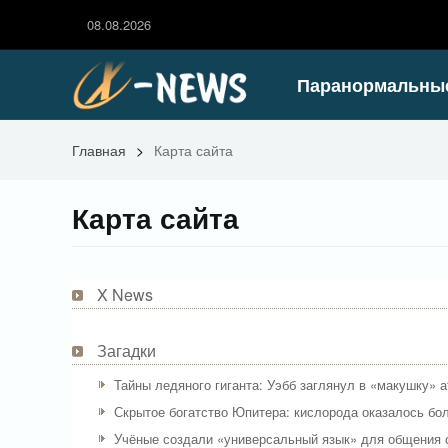
08.08.2026
Паранормальны
Главная
>
Карта сайта
Карта сайта
X News
Загадки
Тайны ледяного гиганта: Уэбб заглянул в «макушку»
Скрытое богатство Юпитера: кислорода оказалось бо
Учёные создали «универсальный язык» для общения 