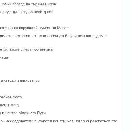
новый взгляд на тысячи миров
расную планету во всей красе
 показал шокирующий объект на Марсе
свидетельствовать о технологической цивилизации рядом с
еток после смерти организма
изма
 древней цивилизации
ресное фото
цом к лицу
 в центре Млечного Пути
ерь исследователи пытаются понять, как могло образоваться это