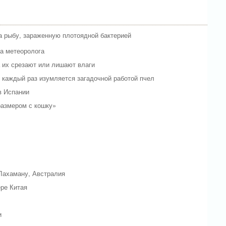
а рыбу, зараженную плотоядной бактерией
ла метеоролога
а их срезают или лишают влаги
и каждый раз изумляется загадочной работой пчел
в Испании
размером с кошку»
 Лахаману, Австралия
ре Китая
и