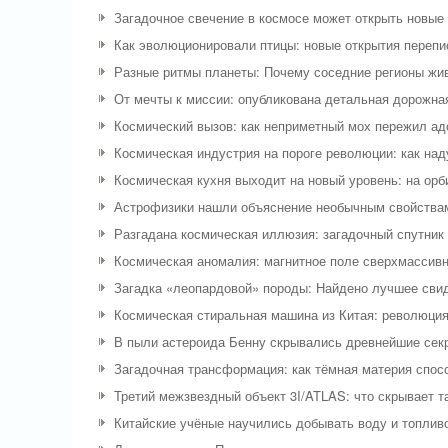
Загадочное свечение в космосе может открыть новые
Как эволюционировали птицы: новые открытия переп
Разные ритмы планеты: Почему соседние регионы жив
От мечты к миссии: опубликована детальная дорожна
Космический вызов: как неприметный мох пережил ад
Космическая индустрия на пороге революции: как на
Космическая кухня выходит на новый уровень: на орб
Астрофизики нашли объяснение необычным свойства
Разгадана космическая иллюзия: загадочный спутник 
Космическая аномалия: магнитное поле сверхмассив
Загадка «леопардовой» породы: Найдено лучшее сви
Космическая стиральная машина из Китая: революция
В пыли астероида Бенну скрывались древнейшие сек
Загадочная трансформация: как тёмная материя спос
Третий межзвездный объект 3I/ATLAS: что скрывает т
Китайские учёные научились добывать воду и топливо