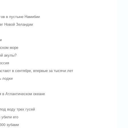
гов в пустыне Намибии
рег Новой Зеландии
и
бском море
ой акулы?
оссия
стают в сентябре, впервые за тысячи лет
ь лодки
м в Атлантическом океане
под воду трех гусей
 убили его
300 зубами