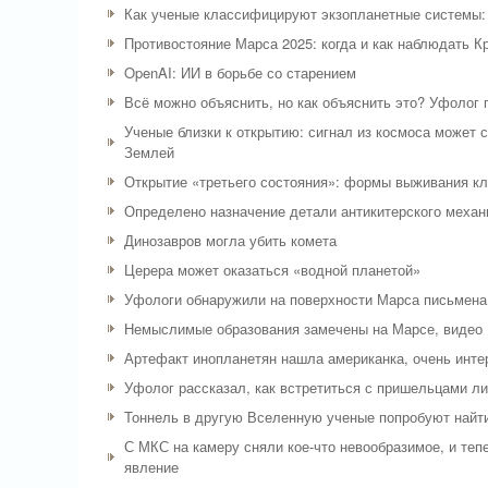
Как ученые классифицируют экзопланетные системы: 
Противостояние Марса 2025: когда и как наблюдать К
OpenAI: ИИ в борьбе со старением
Всё можно объяснить, но как объяснить это? Уфолог
Ученые близки к открытию: сигнал из космоса может 
Землей
Открытие «третьего состояния»: формы выживания кл
Определено назначение детали антикитерского механ
Динозавров могла убить комета
Церера может оказаться «водной планетой»
Уфологи обнаружили на поверхности Марса письмена
Немыслимые образования замечены на Марсе, видео
Артефакт инопланетян нашла американка, очень инте
Уфолог рассказал, как встретиться с пришельцами ли
Тоннель в другую Вселенную ученые попробуют найти
С МКС на камеру сняли кое-что невообразимое, и теп
явление