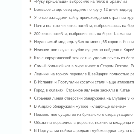
«Руку пришельца» выбросило на пляж в Бразилии
Большое стадо овец ходило по кругу 12 дней подряд
Ученые разгадали тайну происхождения странных кру
Почти полтысячи китов погибли, выбросившись на бе
200 китов погибли, выбросившись на берег Тасмании
Неуловимый медведь убил за месяц 65 коров в Япони
Неизвестное науке голубое существо найдено в Кари
Кто с хирургической точностью удалил печень из бел
Самый большой кот в мире живет в Старом Осколе, Р
Ледники на горном перевале Швейцарии полностью ра
В Испании и Португалии косатки стали чаще атаковат
Город в облаках: Странное явление засняли в Китае
Странная линия отверстий обнаружена на глубине 3 к
В Айдахо обнаружили жуткое «кладбище оленей»
Неизвестное существо из британского озера утащило 
Обезьяны ворвались в деревню, похитили младенца и
В Португалии поймана редкая глубоководная акула с 