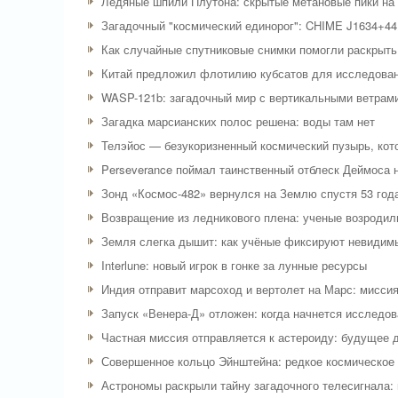
Ледяные шпили Плутона: скрытые метановые пики на 
Загадочный "космический единорог": CHIME J1634+44
Как случайные спутниковые снимки помогли раскрыть
Китай предложил флотилию кубсатов для исследован
WASP-121b: загадочный мир с вертикальными ветрам
Загадка марсианских полос решена: воды там нет
Телэйос — безукоризненный космический пузырь, ко
Perseverance поймал таинственный отблеск Деймоса 
Зонд «Космос-482» вернулся на Землю спустя 53 года
Возвращение из ледникового плена: ученые возродил
Земля слегка дышит: как учёные фиксируют невидим
Interlune: новый игрок в гонке за лунные ресурсы
Индия отправит марсоход и вертолет на Марс: мисси
Запуск «Венера-Д» отложен: когда начнется исследо
Частная миссия отправляется к астероиду: будущее 
Совершенное кольцо Эйнштейна: редкое космическое
Астрономы раскрыли тайну загадочного телесигнала: