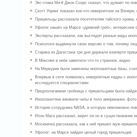
Экс-глава Ми-6 Джон Соэрс сказал, что думает по по
Скотт Уоринг показал кое-что невероятное на Венере,
Пришельцы рассказали посетителям тайского храма, к
Уфолог нашёл на Марсе «древний гроб», интересное 
Эксперты рассказали, как выглядят разные виды ино
Психологи выдвинули свою версию о том, почему люд
Старика из Дагестана три дня держали взаперти при
В Мексике в небе заметили что-то странное, видео
На Меркурии были замечены инопланетные базы, счи
Впервые в сети появились невероятные кадры с иноп
исследуется специалистами
Предполагаемая гробница с пришельцами была найде
Инопланетяне вживили чипы в тело американки, фото
История сотрудника NASA, в которую невозможно пов
Илон Маск рассказал, верит ли он в существование 
Москвичка рассказала, как к ней пришёл муж-пришеле
Уфолог: на Марсе найден целый город пришельцев