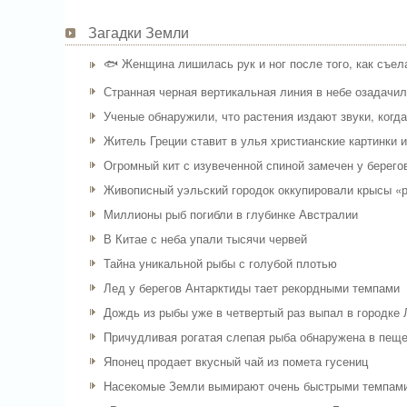
Загадки Земли
🐟 Женщина лишилась рук и ног после того, как съел
Странная черная вертикальная линия в небе озадачи
Ученые обнаружили, что растения издают звуки, когд
Житель Греции ставит в улья христианские картинки 
Огромный кит с изувеченной спиной замечен у берего
Живописный уэльский городок оккупировали крысы «
Миллионы рыб погибли в глубинке Австралии
В Китае с неба упали тысячи червей
Тайна уникальной рыбы с голубой плотью
Лед у берегов Антарктиды тает рекордными темпами
Дождь из рыбы уже в четвертый раз выпал в городке
Причудливая рогатая слепая рыба обнаружена в пеще
Японец продает вкусный чай из помета гусениц
Насекомые Земли вымирают очень быстрыми темпам