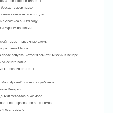
обратной стороне планеты
 бросает вызов науке
 тайны венерианской погоды
ия Апофиса в 2029 году
и и бурным прошлым
торый ломает привычные схемы
на рассвете Марса
 после запуска: история забытой миссии к Венере
и ужасного волка
ые колебания планеты
я Mangalyaan-2 получила одобрение
вание Венеры?
добычи металлов в космосе
 явление, поразившее астрономов
 виноват самолет