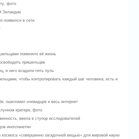
ту, фото
й Зеландии
я появился в сети
т
ришельцами поменяло её жизнь
 освободить пришельцев
, в него всадили пять пуль
ельцами, чтобы контролировать каждый шаг человека, есть и
е, ошеломил очевидцев и весь интернет
 лунном кратере, фото
енность, ввела в ступор исследователей
дов инопланетян
з космоса «совершенно загадочной вещью» для мировой науки