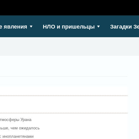
е явления
НЛО и пришельцы
Загадки З
 атмосферы Урана
льше, чем ожидалось
с инопланетянами