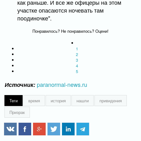
как раньше. И все же офицеры на этом
участке опасаются ночевать там
поодиночке".
Понравилось? Не понравилось? Оцени!
1
2
3
4
5
paranormal-news.ru
Источник:
Теги
время
история
нашли
привидения
Призрак