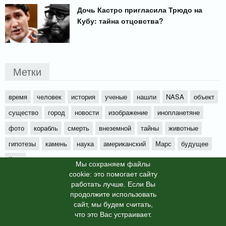
Дочь Кастро пригласила Трюдо на
Кубу: тайна отцовства?
Метки
время
человек
история
ученые
нашли
NASA
объект
существо
город
новости
изображение
инопланетяне
фото
корабль
смерть
внеземной
тайны
животные
гипотезы
камень
наука
американский
Марс
будущее
йети
Мы cохраняем файлы
cookie: это помогает сайту
работать лучше. Если Вы
продолжите использовать
сайт, мы будем считать,
X-News
© info-dimurra.ru 2025г. This site is protected by
что это Вас устраивает.
reCAPTCHA and the Google
Privacy Policy
and
Terms of Service