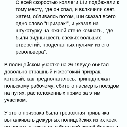
С всей скоростью коллеги Ши подбежали к
тому месту, где он спал, и включили свет.
Затем, обливаясь потом, Ши сказал всего
одно слово "Призрак!", и указал на
штукатурку на южной стене комнаты, где
были видны шесть свежих больших
отверстий, проделанных пулями из его
револьвера".
В полицейском участке на Энглвуде обитал
довольно страшный и жестокий призрак,
который, как предполагалось, принадлежал
польскому рабочему, сбитого насмерть поездом
на путях, расположенных прямо за этим
участком.
У этого призрака была тревожная привычка
выталкивать дежурных полицейских из их коек
по ночам, а также он с большой силой бросал в