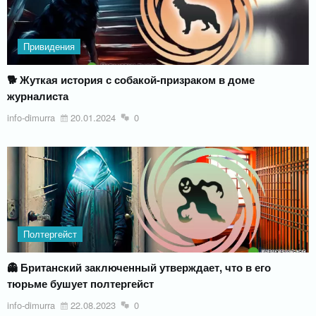
Привидения
🐕 Жуткая история с собакой-призраком в доме
журналиста
info-dimurra
20.01.2024
0
Полтергейст
👻 Британский заключенный утверждает, что в его
тюрьме бушует полтергейст
info-dimurra
22.08.2023
0