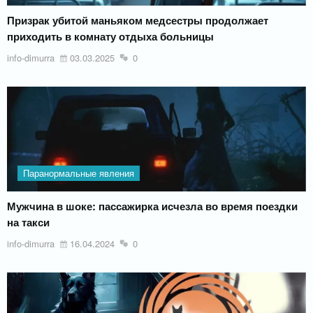
Призрак убитой маньяком медсестры продолжает
приходить в комнату отдыха больницы
info-dimurra
03.03.2025
0
Паранормальные явления
Мужчина в шоке: пассажирка исчезла во время поездки
на такси
info-dimurra
16.04.2024
0