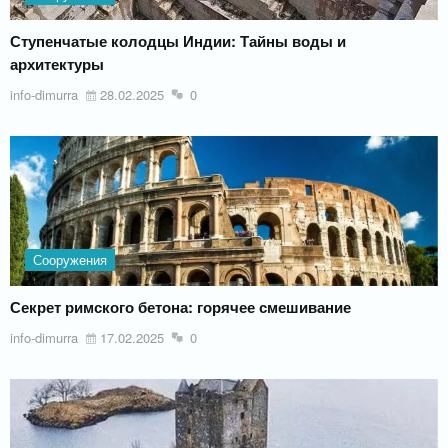
Ступенчатые колодцы Индии: Тайны воды и
архитектуры
info-dimurra
28.02.2025
0
Сооружения
Секрет римского бетона: горячее смешивание
info-dimurra
17.02.2025
0