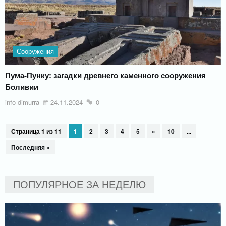
Сооружения
Пума-Пунку: загадки древнего каменного сооружения
Боливии
info-dimurra
24.11.2024
0
Страница 1 из 11
1
2
3
4
5
»
10
...
Последняя »
ПОПУЛЯРНОЕ ЗА НЕДЕЛЮ