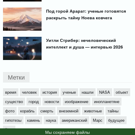
Под горой Арарат: ученые готовятся
раскрыть тайну Ноева ковчега
Уитли Стрибер: нечеловеческий
интеллект и душа — интервью 2026
Метки
время
человек
история
ученые
нашли
NASA
объект
существо
город
новости
изображение
инопланетяне
фото
корабль
смерть
внеземной
животные
тайны
гипотезы
камень
наука
американский
Марс
будущее
йети
Мы cохраняем файлы