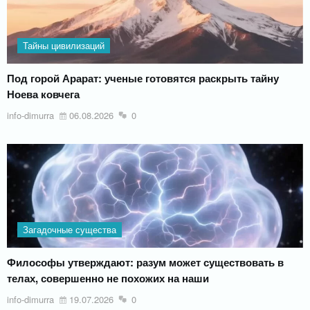
Тайны цивилизаций
Под горой Арарат: ученые готовятся раскрыть тайну
Ноева ковчега
info-dimurra
06.08.2026
0
Загадочные существа
Философы утверждают: разум может существовать в
телах, совершенно не похожих на наши
info-dimurra
19.07.2026
0