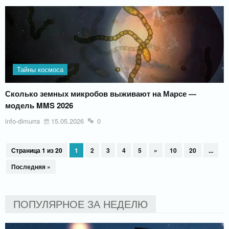
Тайны космоса
Сколько земных микробов выживают на Марсе —
модель MMS 2026
info-dimurra
15.05.2026
0
Страница 1 из 20
1
2
3
4
5
»
10
20
...
Последняя »
ПОПУЛЯРНОЕ ЗА НЕДЕЛЮ