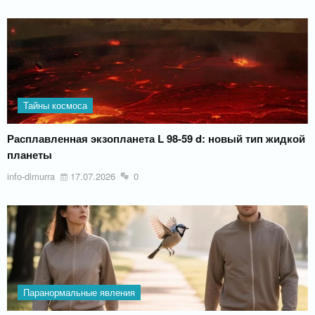
Тайны космоса
Расплавленная экзопланета L 98-59 d: новый тип жидкой
планеты
info-dimurra
17.07.2026
0
Паранормальные явления