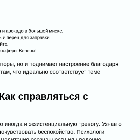
а и авокадо в большой миске.
 и перец для заправки.
йте.
тмосферы Венеры!
пторы, но и поднимает настроение благодаря
ам, что идеально соответствует теме
Как справляться с
 иногда и экзистенциальную тревогу. Узнав о
почувствовать беспокойство. Психологи
к медитация осознанности или ведение