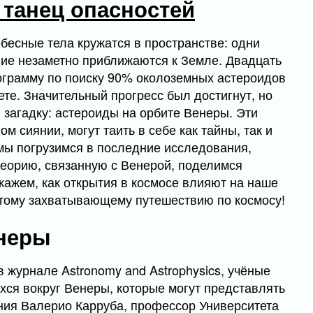
 танец опасностей
ебесные тела кружатся в пространстве: одни
гие незаметно приближаются к Земле. Двадцать
ограмму по поиску 90% околоземных астероидов
ете. Значительный прогресс был достигнут, но
 загадку: астероиды на орбите Венеры. Эти
 сиянии, могут таить в себе как тайны, так и
 мы погрузимся в последние исследования,
еорию, связанную с Венерой, поделимся
кажем, как открытия в космосе влияют на наше
этому захватывающему путешествию по космосу!
неры
 журнале Astronomy and Astrophysics, учёные
ся вокруг Венеры, которые могут представлять
ния Валерио Карруба, профессор Университета