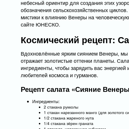
небесный ориентир для создания этих узоро
обозначения сельскохозяйственных циклов. 
мистики к влиянию Венеры на человеческую
сайте ЮНЕСКО.
Космический рецепт: С
Вдохновлённые ярким сиянием Венеры, мы 
отражает золотистые оттенки планеты. Сал
ингредиенты, чтобы зарядить вас энергией
любителей космоса и гурманов.
Рецепт салата «Сияние Венер
Ингредиенты:
2 стакана рукколы
1 стакан нарезанного манго (для золотого 
1/2 стакана жареного нута
1/4 стакана зёрен граната
1 авокадо, нарезанное кубиками