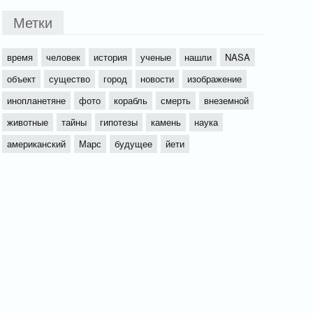
Метки
время
человек
история
ученые
нашли
NASA
объект
существо
город
новости
изображение
инопланетяне
фото
корабль
смерть
внеземной
животные
тайны
гипотезы
камень
наука
американский
Марс
будущее
йети