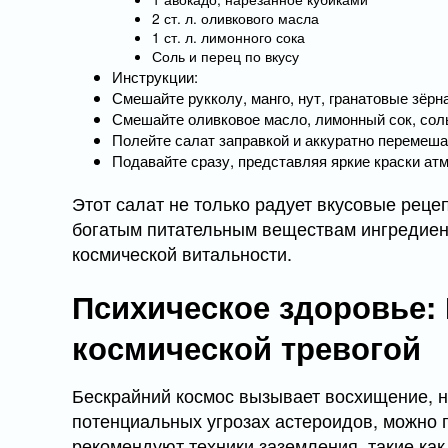
2 ст. л. оливкового масла
1 ст. л. лимонного сока
Соль и перец по вкусу
Инструкции:
Смешайте рукколу, манго, нут, гранатовые зёрн
Смешайте оливковое масло, лимонный сок, соль
Полейте салат заправкой и аккуратно перемеша
Подавайте сразу, представляя яркие краски а
Этот салат не только радует вкусовые реце
богатым питательным веществам ингредиент
космической витальности.
Психическое здоровье: 
космической тревогой
Бескрайний космос вызывает восхищение, но
потенциальных угрозах астероидов, можно 
рекомендуют техники заземления, такие ка