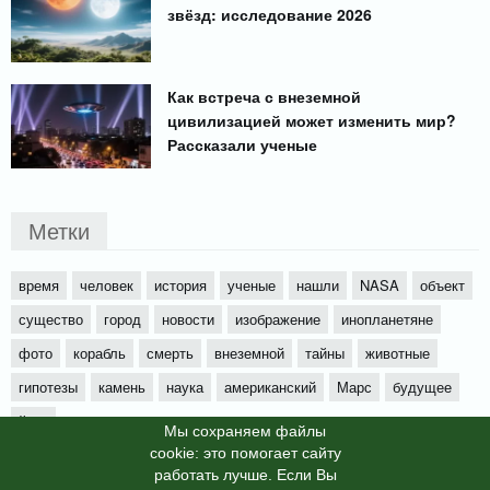
звёзд: исследование 2026
Как встреча с внеземной
цивилизацией может изменить мир?
Рассказали ученые
Метки
время
человек
история
ученые
нашли
NASA
объект
существо
город
новости
изображение
инопланетяне
фото
корабль
смерть
внеземной
тайны
животные
гипотезы
камень
наука
американский
Марс
будущее
йети
Мы cохраняем файлы
cookie: это помогает сайту
работать лучше. Если Вы