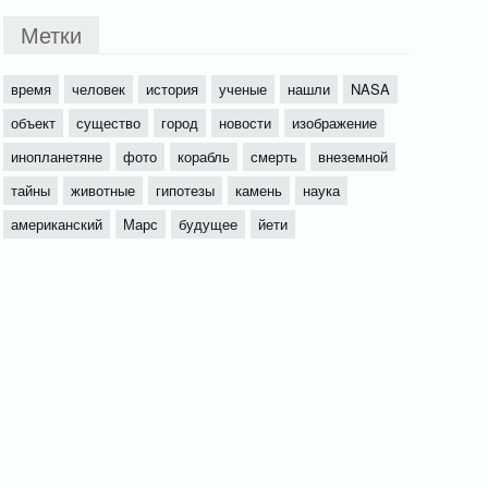
Метки
время
человек
история
ученые
нашли
NASA
объект
существо
город
новости
изображение
инопланетяне
фото
корабль
смерть
внеземной
тайны
животные
гипотезы
камень
наука
американский
Марс
будущее
йети