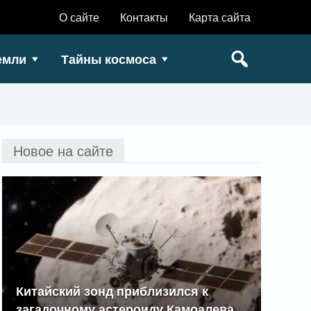
О сайте
Контакты
Карта сайта
емли
Тайны космоса
Новое на сайте
Китайский зонд приблизился к
загадочному астероиду Камоалева