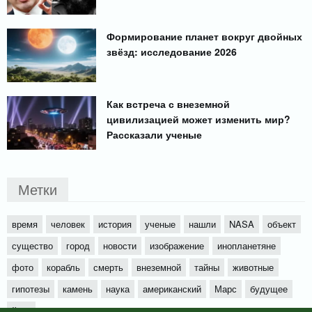
Формирование планет вокруг двойных
звёзд: исследование 2026
Как встреча с внеземной
цивилизацией может изменить мир?
Рассказали ученые
Метки
время
человек
история
ученые
нашли
NASA
объект
существо
город
новости
изображение
инопланетяне
фото
корабль
смерть
внеземной
тайны
животные
гипотезы
камень
наука
американский
Марс
будущее
йети