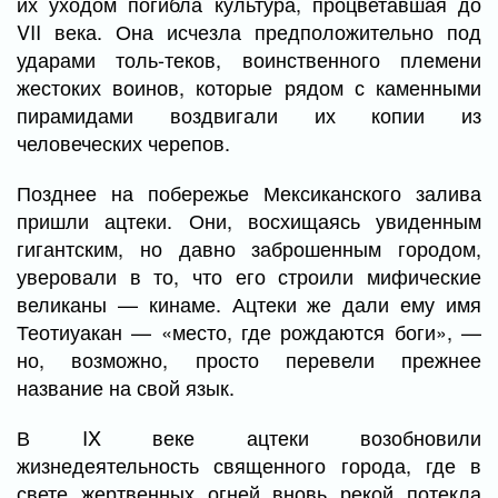
их уходом погибла культура, процветавшая до
VII века. Она исчезла предположительно под
ударами толь-теков, воинственного племени
жестоких воинов, которые рядом с каменными
пирамидами воздвигали их копии из
человеческих черепов.
Позднее на побережье Мексиканского залива
пришли ацтеки. Они, восхищаясь увиденным
гигантским, но давно заброшенным городом,
уверовали в то, что его строили мифические
великаны — кинаме. Ацтеки же дали ему имя
Теотиуакан — «место, где рождаются боги», —
но, возможно, просто перевели прежнее
название на свой язык.
В IX веке ацтеки возобновили
жизнедеятельность священного города, где в
свете жертвенных огней вновь рекой потекла