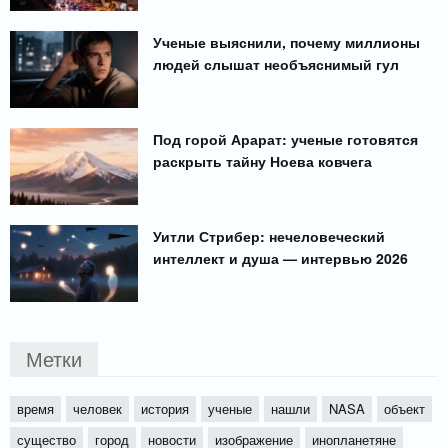
Ученые выяснили, почему миллионы
людей слышат необъяснимый гул
Под горой Арарат: ученые готовятся
раскрыть тайну Ноева ковчега
Уитли Стрибер: нечеловеческий
интеллект и душа — интервью 2026
Метки
время
человек
история
ученые
нашли
NASA
объект
существо
город
новости
изображение
инопланетяне