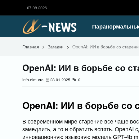
07.08.2026
Паранормальны
Главная
>
Загадки
>
OpenAI: ИИ в борьбе со старен
OpenAI: ИИ в борьбе со с
info-dimurra
23.01.2025
0
OpenAI: ИИ в борьбе со 
В современном мире старение все чаще вос
замедлить, а то и обратить вспять. OpenAI 
инновационную языковую модель GPT-4b mi