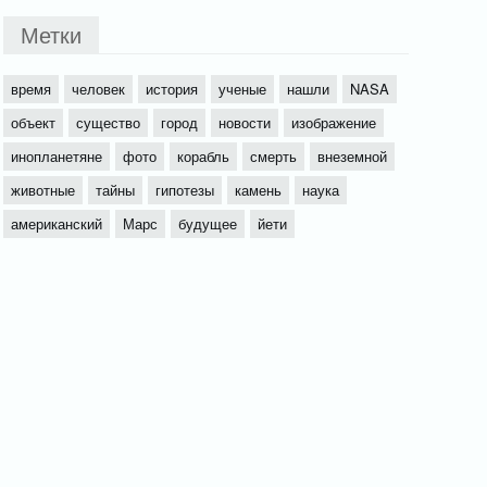
Метки
время
человек
история
ученые
нашли
NASA
объект
существо
город
новости
изображение
инопланетяне
фото
корабль
смерть
внеземной
животные
тайны
гипотезы
камень
наука
американский
Марс
будущее
йети