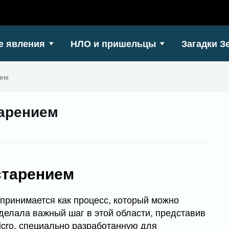
е явления
НЛО и пришельцы
Загадки З
ием
тарением
старением
принимается как процесс, который можно
сделала важный шаг в этой области, представив
cro, специально разработанную для