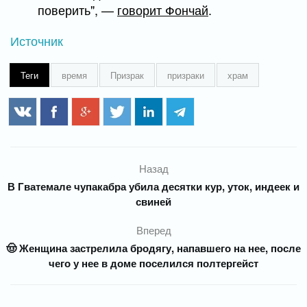
поверить", —
говорит Фончай
.
Источник
Теги
время
Призрак
призраки
храм
Назад
В Гватемале чупакабра убила десятки кур, уток, индеек и
свиней
Вперед
🤠 Женщина застрелила бродягу, напавшего на нее, после
чего у нее в доме поселился полтергейст