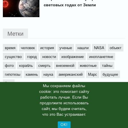
световых годах от Земли
Метки
время
человек
история
ученые
нашли
NASA
объект
существо
город
новости
изображение
инопланетяне
фото
корабль
смерть
внеземной
животные
тайны
гипотезы
камень
наука
американский
Марс
будущее
йети
Мы cохраняем файлы
cookie: это помогает сайту
работать лучше. Если Вы
продолжите использовать
сайт, мы будем считать,
X-News
© info-dimurra.ru 2025г. This site is protected by
что это Вас устраивает.
reCAPTCHA and the Google
Privacy Policy
and
Terms of Service
apply.
ОК!