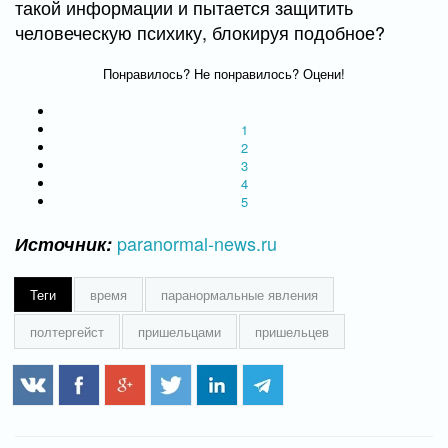
такой информации и пытается защитить
человеческую психику, блокируя подобное?
Понравилось? Не понравилось? Оцени!
1
2
3
4
5
paranormal-news.ru
Источник:
Теги
время
паранормальные явления
полтергейст
пришельцами
пришельцев