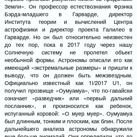
Земли». Он профессор естествознания Фрэнка
Бэрда-младшего в Гарварде, директор
Института теории и вычислений Центра
астрофизики и директор проекта Галилео в
Гарварде. Но он был относительно неизвестен
до тех пор, пока в 2017 году через нашу
Солнечную систему не пролетел объект
необычной формы. Астрономы описали его как
имеющий «экстремальные размеры» и пришли к
выводу, что он должен быть межзвездным.
Официально известный как 1I/2017 U1, он
получил прозвище «Оумуамуа», что по-гавайски
означает «разведчик» или «первый дальний
посланник», и произносился как ребенок,
испуганный коровой: «О муер муер». Оумуамуа
был длинным, тонким и плоским, как блин. После
дальнейшего анализа астрономы обнаружили
еще больше аномалий. Они определили, что до