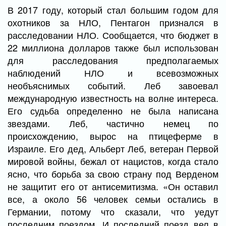
В 2017 году, который стал большим годом для
охотников за НЛО, Пентагон признался в
расследовании НЛО. Сообщается, что бюджет в
22 миллиона долларов также был использован
для расследования предполагаемых
наблюдений НЛО и всевозможных
необъяснимых событий. Леб завоевал
международную известность на волне интереса.
Его судьба определенно не была написана
звездами. Леб, частично немец по
происхождению, вырос на птицеферме в
Израиле. Его дед, Альберт Леб, ветеран Первой
мировой войны, бежал от нацистов, когда стало
ясно, что борьба за свою страну под Верденом
не защитит его от антисемитизма. «Он оставил
все, а около 56 человек семьи остались в
Германии, потому что сказали, что уедут
последним поездом. И последний поезд вел в