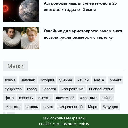
Астрономы нашли суперземлю в 25
световых годах от Земли
Ошейник для аристократа: зачем знать
носила рафы размером с тарелку
Метки
время
человек
история
ученые
нашли
NASA
объект
существо
город
новости
изображение
инопланетяне
фото
корабль
смерть
внеземной
животные
тайны
гипотезы
камень
наука
американский
Марс
будущее
йети
Мы cохраняем файлы
cookie: это помогает сайту