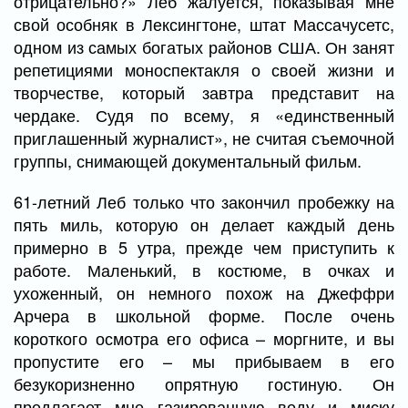
отрицательно?» Леб жалуется, показывая мне
свой особняк в Лексингтоне, штат Массачусетс,
одном из самых богатых районов США. Он занят
репетициями моноспектакля о своей жизни и
творчестве, который завтра представит на
чердаке. Судя по всему, я «единственный
приглашенный журналист», не считая съемочной
группы, снимающей документальный фильм.
61-летний Леб только что закончил пробежку на
пять миль, которую он делает каждый день
примерно в 5 утра, прежде чем приступить к
работе. Маленький, в костюме, в очках и
ухоженный, он немного похож на Джеффри
Арчера в школьной форме. После очень
короткого осмотра его офиса – моргните, и вы
пропустите его – мы прибываем в его
безукоризненно опрятную гостиную. Он
предлагает мне газированную воду и миску