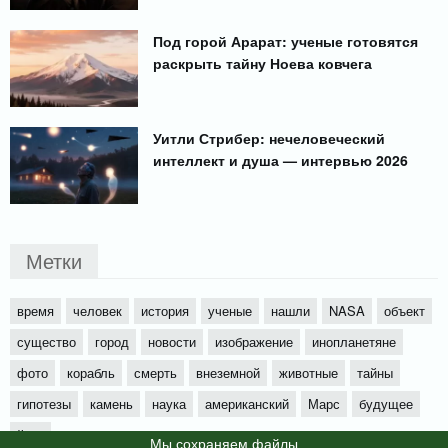
Под горой Арарат: ученые готовятся
раскрыть тайну Ноева ковчега
Уитли Стрибер: нечеловеческий
интеллект и душа — интервью 2026
Метки
время
человек
история
ученые
нашли
NASA
объект
существо
город
новости
изображение
инопланетяне
фото
корабль
смерть
внеземной
животные
тайны
гипотезы
камень
наука
американский
Марс
будущее
йети
Мы cохраняем файлы