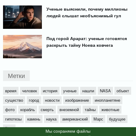
Ученые выяснили, почему миллионы
людей слышат необъяснимый гул
Под горой Арарат: ученые готовятся
раскрыть тайну Ноева ковчега
Метки
время
человек
история
ученые
нашли
NASA
объект
существо
город
новости
изображение
инопланетяне
фото
корабль
смерть
внеземной
тайны
животные
гипотезы
камень
наука
американский
Марс
будущее
йети
Мы cохраняем файлы