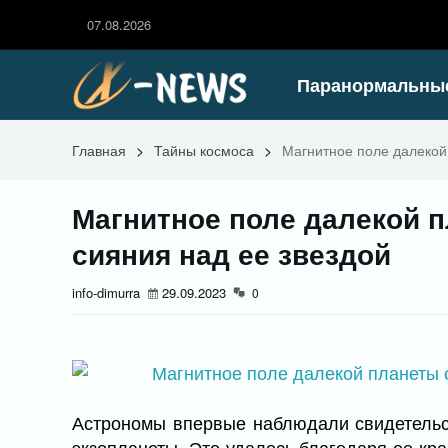
07.08.2026
Паранормальны
Главная
>
Тайны космоса
>
Магнитное поле далекой
Магнитное поле далекой 
сияния над ее звездой
info-dimurra
29.09.2023
0
Астрономы впервые наблюдали свидетельс
экзопланеты. Это удалось благодаря ее кра