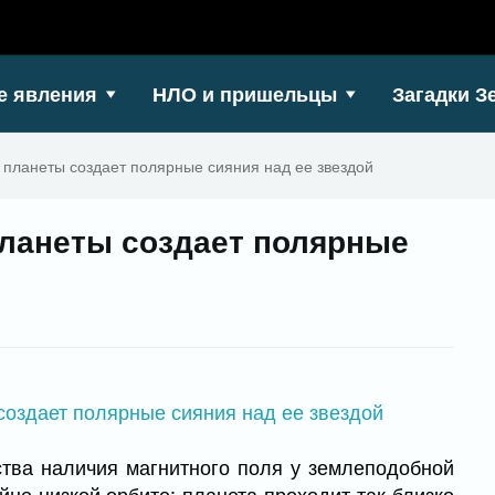
е явления
НЛО и пришельцы
Загадки З
 планеты создает полярные сияния над ее звездой
планеты создает полярные
тва наличия магнитного поля у землеподобной
йне низкой орбите: планета проходит так близко