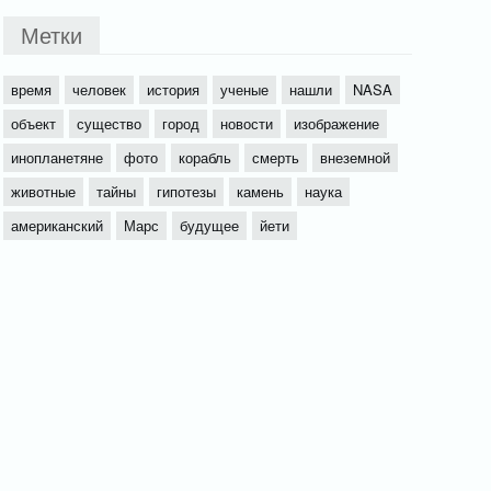
Метки
время
человек
история
ученые
нашли
NASA
объект
существо
город
новости
изображение
инопланетяне
фото
корабль
смерть
внеземной
животные
тайны
гипотезы
камень
наука
американский
Марс
будущее
йети