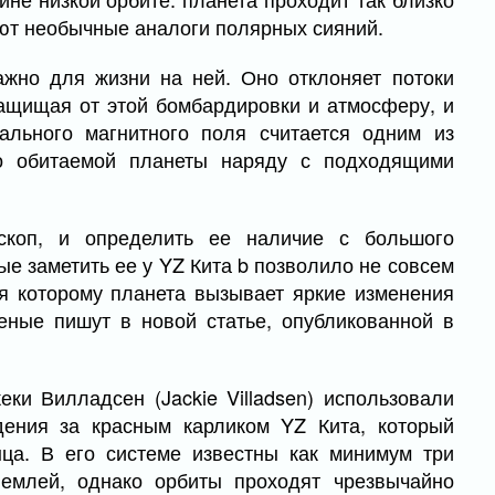
ают необычные аналоги полярных сияний.
жно для жизни на ней. Оно отклоняет потоки
защищая от этой бомбардировки и атмосферу, и
ального магнитного поля считается одним из
о обитаемой планеты наряду с подходящими
скоп, и определить ее наличие с большого
е заметить ее у YZ Кита b позволило не совсем
ря которому планета вызывает яркие изменения
еные пишут в новой статье, опубликованной в
еки Вилладсен (Jackie Villadsen) использовали
ения за красным карликом YZ Кита, который
ца. В его системе известны как минимум три
емлей, однако орбиты проходят чрезвычайно