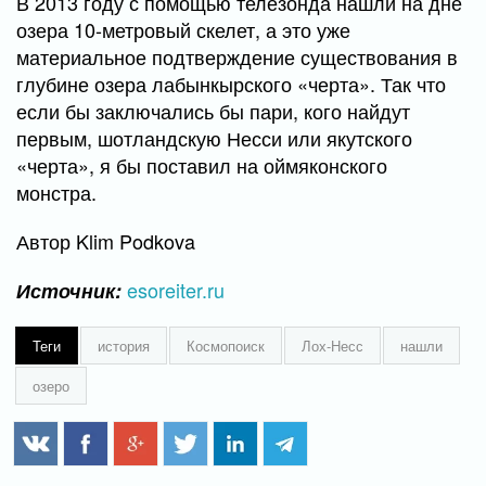
В 2013 году с помощью телезонда нашли на дне
озера 10-метровый скелет, а это уже
материальное подтверждение существования в
глубине озера лабынкырского «черта». Так что
если бы заключались бы пари, кого найдут
первым, шотландскую Несси или якутского
«черта», я бы поставил на оймяконского
монстра.
Автор Klim Podkova
esoreiter.ru
Источник:
Теги
история
Космопоиск
Лох-Несс
нашли
озеро