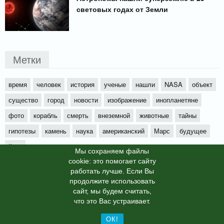
световых годах от Земли
Метки
время
человек
история
ученые
нашли
NASA
объект
существо
город
новости
изображение
инопланетяне
фото
корабль
смерть
внеземной
животные
тайны
гипотезы
камень
наука
американский
Марс
будущее
йети
Мы cохраняем файлы
cookie: это помогает сайту
работать лучше. Если Вы
продолжите использовать
сайт, мы будем считать,
X-News
© info-dimurra.ru 2025г. This site is protected by
что это Вас устраивает.
reCAPTCHA and the Google
Privacy Policy
and
Terms of Service
apply.
ОК!