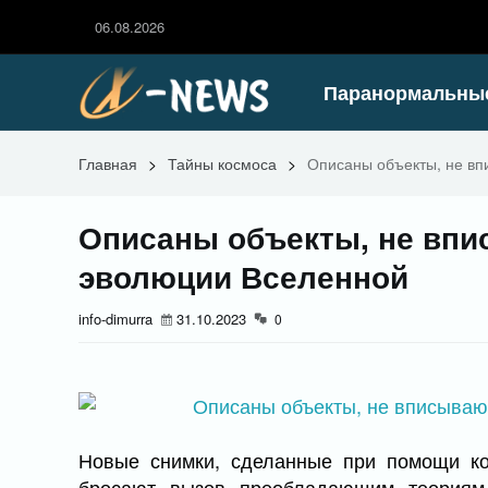
06.08.2026
Паранормальны
Главная
>
Тайны космоса
>
Описаны объекты, не в
Описаны объекты, не вп
эволюции Вселенной
info-dimurra
31.10.2023
0
Новые снимки, сделанные при помощи ко
бросают вызов преобладающим теориям