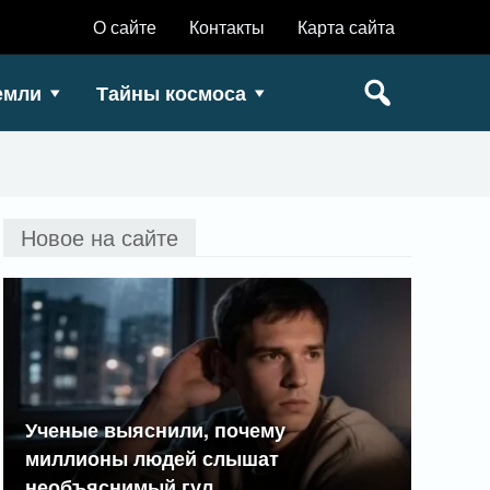
О сайте
Контакты
Карта сайта
емли
Тайны космоса
Новое на сайте
Ученые выяснили, почему
миллионы людей слышат
необъяснимый гул