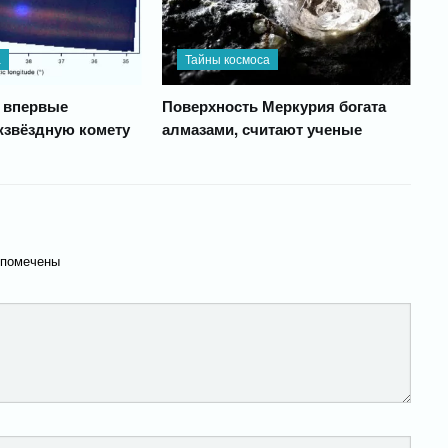
а
Тайны космоса
r впервые
Поверхность Меркурия богата
звёздную комету
алмазами, считают ученые
 помечены