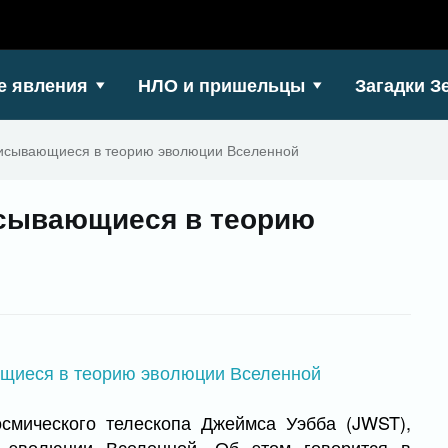
е явления
НЛО и пришельцы
Загадки З
писывающиеся в теорию эволюции Вселенной
исывающиеся в теорию
смического телескопа Джеймса Уэбба (JWST),
 эволюции Вселенной. Об этом говорится в