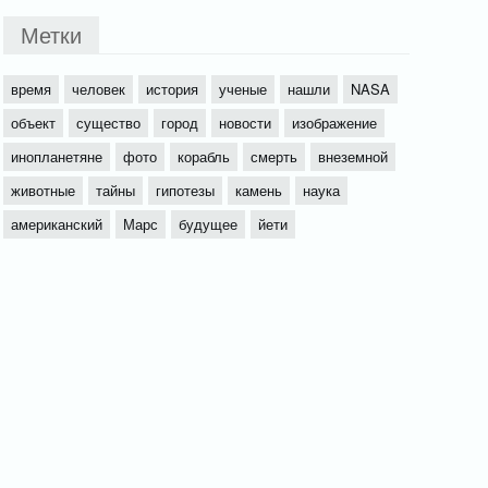
Метки
время
человек
история
ученые
нашли
NASA
объект
существо
город
новости
изображение
инопланетяне
фото
корабль
смерть
внеземной
животные
тайны
гипотезы
камень
наука
американский
Марс
будущее
йети