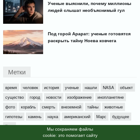
Ученые выяснили, почему миллионы
людей слышат необъяснимый гул
Под горой Арарат: ученые готовятся
раскрыть тайну Ноева ковчега
Метки
время
человек
история
ученые
нашли
NASA
объект
существо
город
новости
изображение
инопланетяне
фото
корабль
смерть
внеземной
тайны
животные
гипотезы
камень
наука
американский
Марс
будущее
йети
Мы cохраняем файлы
cookie: это помогает сайту