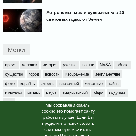
Астрономы нашли суперземлю в 25
световых годах от Земли
Метки
время
человек
история
ученые
нашли
NASA
объект
существо
город
новости
изображение
инопланетяне
фото
корабль
смерть
внеземной
животные
тайны
гипотезы
камень
наука
американский
Марс
будущее
йети
Мы cохраняем файлы
cookie: это помогает сайту
работать лучше. Если Вы
продолжите использовать
сайт, мы будем считать,
X-News
© info-dimurra.ru 2025г. This site is protected by
что это Вас устраивает.