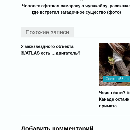
Человек сфоткал самарскую чупакабру, рассказа
где встретил загадочное существо (фото)
Похожие записи
У межзвездного объекта
3I/ATLAS есть …двигатель?
Снежный Чело
Череп йети? Б
Канаде останк
примата
Добавить комментарий