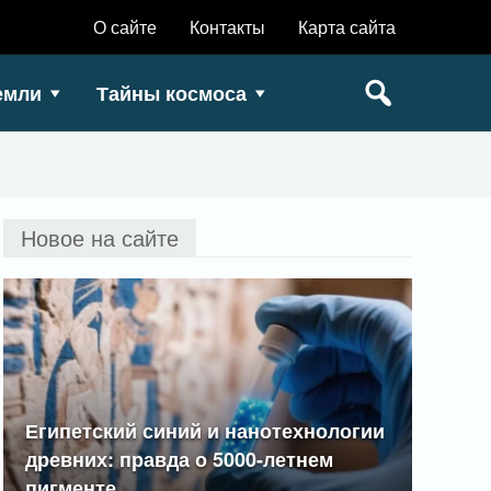
О сайте
Контакты
Карта сайта
емли
Тайны космоса
Новое на сайте
Египетский синий и нанотехнологии
древних: правда о 5000-летнем
пигменте