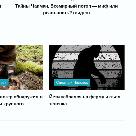
л
Тайны Чапман. Всемирный потоп — миф или
реальность? (видео)
век
Снежный Человек
логер обнаружил в
Йети забрался на ферму и съел
и крупного
теленка