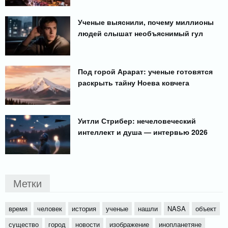
Ученые выяснили, почему миллионы
людей слышат необъяснимый гул
Под горой Арарат: ученые готовятся
раскрыть тайну Ноева ковчега
Уитли Стрибер: нечеловеческий
интеллект и душа — интервью 2026
Метки
время
человек
история
ученые
нашли
NASA
объект
существо
город
новости
изображение
инопланетяне