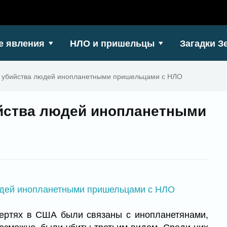
е явления
НЛО и пришельцы
Загадки З
х убийства людей инопланетными пришельцами с НЛО
ийства людей инопланетными
ертях в США были связаны с инопланетянами,
возможно, были убиты третьим видом. Среди них