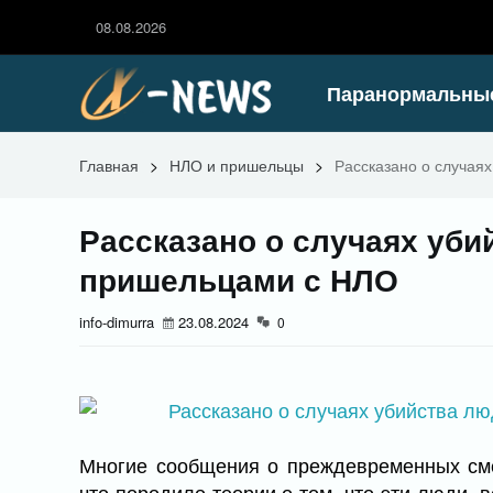
08.08.2026
Паранормальны
Главная
>
НЛО и пришельцы
>
Рассказано о случая
Рассказано о случаях уб
пришельцами с НЛО
info-dimurra
23.08.2024
0
Многие сообщения о преждевременных см
что породило теории о том, что эти люди, 