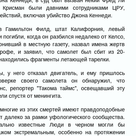
и Крисман были давними сотрудниками ЦРУ,
ействий, включая убийство Джона Кеннеди.
в Гамильтон Филд, штат Калифорния, левый
и погибли, когда он разбился недалеко от Келсо,
онивший в местную газету, назвал имена жертв
трофе, и заявил, что самолет был сбит из 20-
 находились фрагменты летающей тарелки.
ы, у него отказал двигатель, и ему пришлось
оверке своего самолета он обнаружил, что
с, репортер "Такома таймс", освещавший эту
ли спустя от менингита.
и многие из этих смертей имеют правдоподобные
т далеко за рамки уфологического сообщества.
чально известные Люди в черном могли бы
шком экстремальным, особенно на протяжении