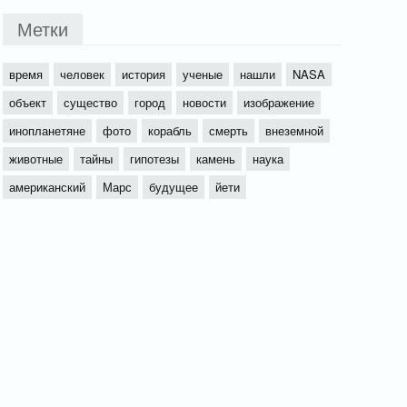
Метки
время
человек
история
ученые
нашли
NASA
объект
существо
город
новости
изображение
инопланетяне
фото
корабль
смерть
внеземной
животные
тайны
гипотезы
камень
наука
американский
Марс
будущее
йети