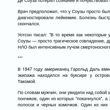
Де Соуза потерял сознание и почувствовал 
Врач предположил, что у Соузы просто был
диагностировали лейкемию. Болезнь быстр
скончался.
Уотсон писал: "В то время как некоторые 
Соузы — просто трагическое совпадение, др
НЛО был интенсивным лучом смертоносного
***
В 1947 году американец Гарольд Даль вме
экипажа находился на буксире у остро
Такомой.
По словам мужчин, они увидели над собой 
пончиков, один из которых "покачнулся", а
полосок и черных комочков. Один из них 