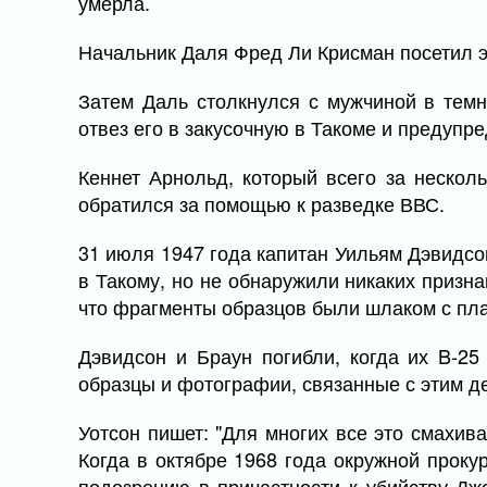
умерла.
Начальник Даля Фред Ли Крисман посетил эт
Затем Даль столкнулся с мужчиной в темн
отвез его в закусочную в Такоме и предупре
Кеннет Арнольд, который всего за несколь
обратился за помощью к разведке ВВС.
31 июля 1947 года капитан Уильям Дэвидсо
в Такому, но не обнаружили никаких призн
что фрагменты образцов были шлаком с пла
Дэвидсон и Браун погибли, когда их B-25
образцы и фотографии, связанные с этим де
Уотсон пишет: "Для многих все это смахив
Когда в октябре 1968 года окружной проку
подозрению в причастности к убийству Дж