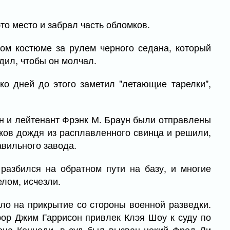
о место и забрал часть обломков.
ом костюме за рулем черного седана, который
дил, чтобы он молчал.
ко дней до этого заметил "летающие тарелки",
н и лейтенант Фрэнк М. Браун были отправлены
аков дождя из расплавленного свинца и решили,
вильного завода.
 разбился на обратном пути на базу, и многие
лом, исчезли.
ало на прикрытие со стороны военной разведки.
рор Джим Гаррисон привлек Клэя Шоу к суду по
она Кеннеди, в суд был вызван некий Фред Ли