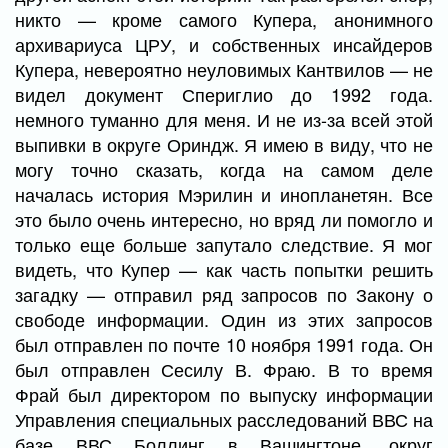
никто — кроме самого Купера, анонимного
архивариуса ЦРУ, и собственных инсайдеров
Купера, невероятно неуловимых Кантвилов — не
видел документ Спериглио до 1992 года.
немного туманно для меня. И не из-за всей этой
выпивки в округе Ориндж. Я имею в виду, что не
могу точно сказать, когда на самом деле
началась история Мэрилин и инопланетян. Все
это было очень интересно, но вряд ли помогло и
только еще больше запутало следствие. Я мог
видеть, что Купер — как часть попытки решить
загадку — отправил ряд запросов по Закону о
свободе информации. Один из этих запросов
был отправлен по почте 10 ноября 1991 года. Он
был отправлен Сесилу В. Фраю. В то время
Фрай был директором по выпуску информации
Управления специальных расследований ВВС на
базе ВВС Боллинг в Вашингтоне, округ