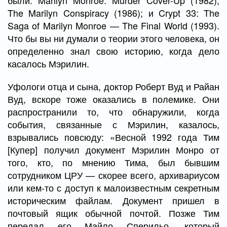
были: Marilyn Monroe: Murder Cover-Up (1982);
The Marilyn Conspiracy (1986); и Crypt 33: The
Saga of Marilyn Monroe — The Final World (1993).
Что бы вы ни думали о теории этого человека, он
определенно знал свою историю, когда дело
касалось Мэрилин.
Уфологи отца и сына, доктор Роберт Вуд и Райан
Вуд, вскоре тоже оказались в полемике. Они
распространили то, что обнаружили, когда
события, связанные с Мэрилин, казалось,
взрывались повсюду: «Весной 1992 года Тим
[Купер] получил документ Мэрилин Монро от
того, кто, по мнению Тима, был бывшим
сотрудником ЦРУ — скорее всего, архивариусом
или кем-то с доступ к малоизвестным секретным
историческим файлам. Документ пришел в
почтовый ящик обычной почтой. Позже Тим
передал его Майло Сперильо, который