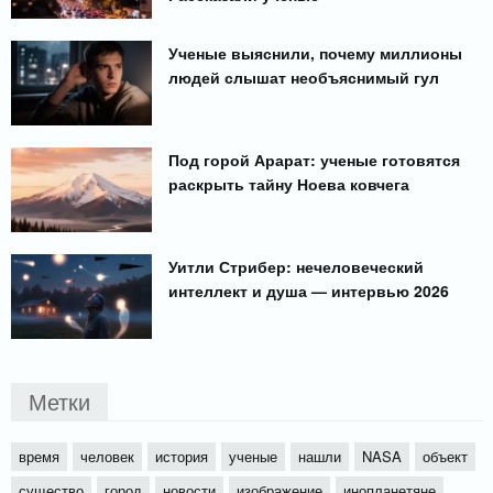
Ученые выяснили, почему миллионы
людей слышат необъяснимый гул
Под горой Арарат: ученые готовятся
раскрыть тайну Ноева ковчега
Уитли Стрибер: нечеловеческий
интеллект и душа — интервью 2026
Метки
время
человек
история
ученые
нашли
NASA
объект
существо
город
новости
изображение
инопланетяне