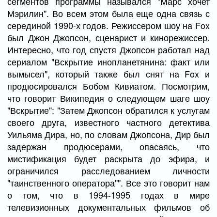
сегментов программы назывался "Марс хочет
Мэрилин". Во всем этом была еще одна связь с
серединой 1990-х годов. Режиссером шоу на Fox
был Джон Джопсон, сценарист и кинорежиссер.
Интересно, что год спустя Джопсон работал над
сериалом "Вскрытие инопланетянина: факт или
вымысел", который также был снят на Fox и
продюсировался Бобом Кивиатом. Посмотрим,
что говорит Википедия о следующем шаге шоу
"Вскрытие": "Затем Джопсон обратился к услугам
своего друга, известного частного детектива
Уильяма Дира, но, по словам Джопсона, Дир был
задержан продюсерами, опасаясь, что
мистификация будет раскрыта до эфира, и
ограничился расследованием личности
"таинственного оператора"". Все это говорит нам
о том, что в 1994-1995 годах в мире
телевизионных документальных фильмов об