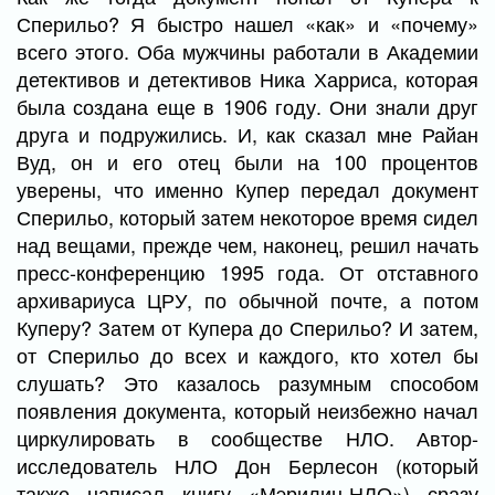
Сперильо? Я быстро нашел «как» и «почему»
всего этого. Оба мужчины работали в Академии
детективов и детективов Ника Харриса, которая
была создана еще в 1906 году. Они знали друг
друга и подружились. И, как сказал мне Райан
Вуд, он и его отец были на 100 процентов
уверены, что именно Купер передал документ
Сперильо, который затем некоторое время сидел
над вещами, прежде чем, наконец, решил начать
пресс-конференцию 1995 года. От отставного
архивариуса ЦРУ, по обычной почте, а потом
Куперу? Затем от Купера до Сперильо? И затем,
от Сперильо до всех и каждого, кто хотел бы
слушать? Это казалось разумным способом
появления документа, который неизбежно начал
циркулировать в сообществе НЛО. Автор-
исследователь НЛО Дон Берлесон (который
также написал книгу «Мэрилин-НЛО») сразу