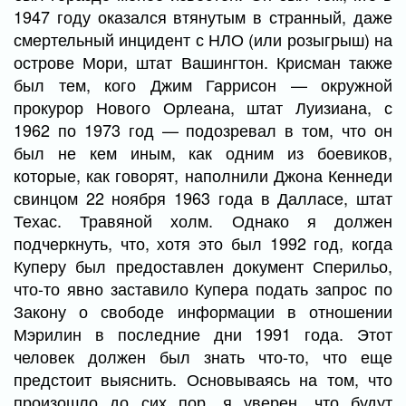
1947 году оказался втянутым в странный, даже
смертельный инцидент с НЛО (или розыгрыш) на
острове Мори, штат Вашингтон. Крисман также
был тем, кого Джим Гаррисон — окружной
прокурор Нового Орлеана, штат Луизиана, с
1962 по 1973 год — подозревал в том, что он
был не кем иным, как одним из боевиков,
которые, как говорят, наполнили Джона Кеннеди
свинцом 22 ноября 1963 года в Далласе, штат
Техас. Травяной холм. Однако я должен
подчеркнуть, что, хотя это был 1992 год, когда
Куперу был предоставлен документ Сперильо,
что-то явно заставило Купера подать запрос по
Закону о свободе информации в отношении
Мэрилин в последние дни 1991 года. Этот
человек должен был знать что-то, что еще
предстоит выяснить. Основываясь на том, что
произошло до сих пор, я уверен, что будут