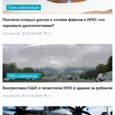
Тайны цивилизаций
Пентагон открыл доступ к сотням файлов о НЛО: что
скрывали десятилетиями?
info-dimurra
24.05.2026
0
НЛО и пришельцы
Конгрессмен США о гигантском НЛО в здании за рубежом
info-dimurra
21.05.2026
0