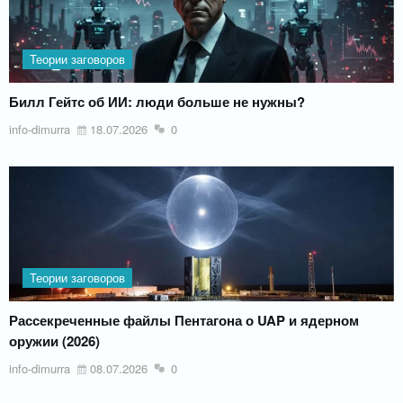
Теории заговоров
Билл Гейтс об ИИ: люди больше не нужны?
info-dimurra
18.07.2026
0
Теории заговоров
Рассекреченные файлы Пентагона о UAP и ядерном
оружии (2026)
info-dimurra
08.07.2026
0