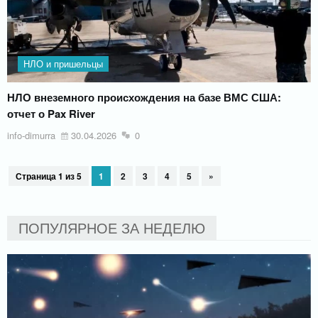
НЛО и пришельцы
НЛО внеземного происхождения на базе ВМС США:
отчет о Pax River
info-dimurra
30.04.2026
0
Страница 1 из 5
1
2
3
4
5
»
ПОПУЛЯРНОЕ ЗА НЕДЕЛЮ