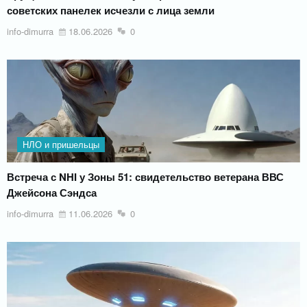
советских панелек исчезли с лица земли
info-dimurra
18.06.2026
0
НЛО и пришельцы
Встреча с NHI у Зоны 51: свидетельство ветерана ВВС
Джейсона Сэндса
info-dimurra
11.06.2026
0