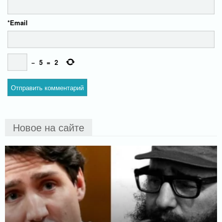
*
Email
−
5
=
2
Новое на сайте