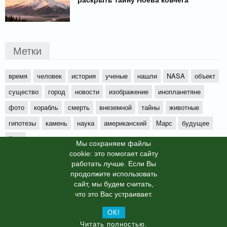
Метки
время
человек
история
ученые
нашли
NASA
объект
существо
город
новости
изображение
инопланетяне
фото
корабль
смерть
внеземной
тайны
животные
гипотезы
камень
наука
американский
Марс
будущее
йети
Мы cохраняем файлы
cookie: это помогает сайту
работать лучше. Если Вы
продолжите использовать
сайт, мы будем считать,
X-News
© info-dimurra.ru 2025г. This site is protected by
что это Вас устраивает.
reCAPTCHA and the Google
Privacy Policy
and
Terms of Service
apply.
ОК!
Читать полностью.