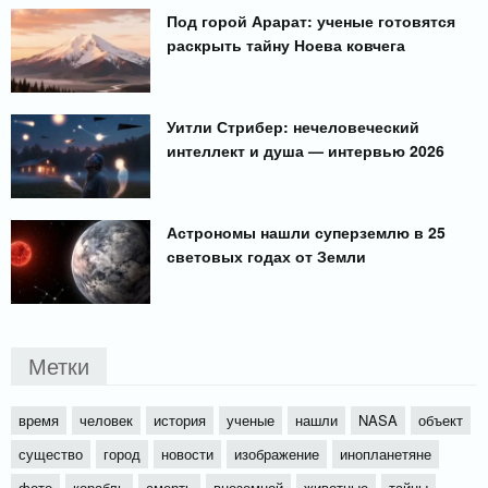
Под горой Арарат: ученые готовятся
раскрыть тайну Ноева ковчега
Уитли Стрибер: нечеловеческий
интеллект и душа — интервью 2026
Астрономы нашли суперземлю в 25
световых годах от Земли
Метки
время
человек
история
ученые
нашли
NASA
объект
существо
город
новости
изображение
инопланетяне
фото
корабль
смерть
внеземной
животные
тайны