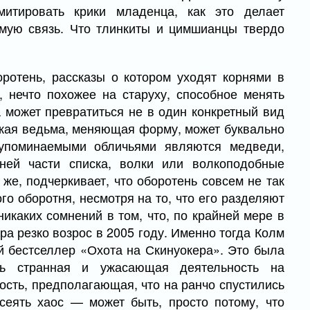
митировать крики младенца, как это делает
мую связь. Что тлинкиты и цимшианцы твердо
ротень, рассказы о котором уходят корнями в
, нечто похожее на старуху, способное менять
 может превратиться не в один конкретный вид
йская ведьма, меняющая форму, может буквально
 упоминаемыми обличьями являются медведи,
ней части списка, волки или волкоподобные
же, подчеркивает, что оборотень совсем не так
го оборотня, несмотря на то, что его разделяют
икаких сомнений в том, что, по крайней мере в
ра резко возрос в 2005 году. Именно тогда Колм
й бестселлер «Охота на Скинуокера». Это была
сь странная и ужасающая деятельность на
сть, предполагающая, что на ранчо спустились
сеять хаос — может быть, просто потому, что