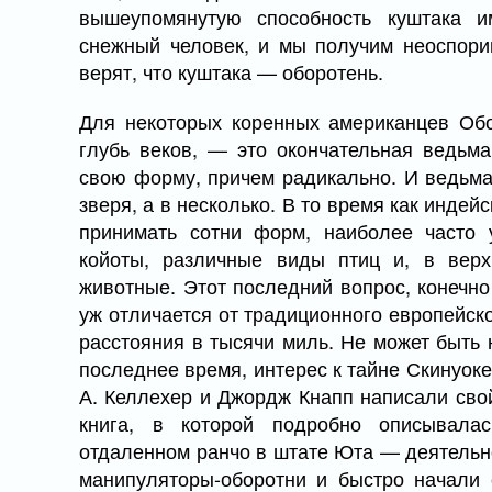
вышеупомянутую способность куштака и
снежный человек, и мы получим неоспори
верят, что куштака — оборотень.
Для некоторых коренных американцев Обо
глубь веков, — это окончательная ведьма
свою форму, причем радикально. И ведьма
зверя, а в несколько. В то время как инде
принимать сотни форм, наиболее часто
койоты, различные виды птиц и, в верх
животные. Этот последний вопрос, конечно 
уж отличается от традиционного европейско
расстояния в тысячи миль. Не может быть н
последнее время, интерес к тайне Скинуоке
А. Келлехер и Джордж Кнапп написали сво
книга, в которой подробно описывала
отдаленном ранчо в штате Юта — деятельно
манипуляторы-оборотни и быстро начали 