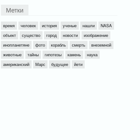
Метки
время
человек
история
ученые
нашли
NASA
объект
существо
город
новости
изображение
инопланетяне
фото
корабль
смерть
внеземной
животные
тайны
гипотезы
камень
наука
американский
Марс
будущее
йети