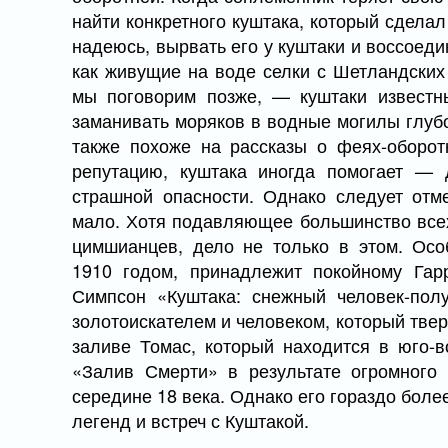
найти конкретного куштака, который сделал
надеюсь, вырвать его у куштаки и воссоедин
как живущие на воде селки с Шетландских
мы поговорим позже, — куштаки известн
заманивать моряков в водные могилы глубо
также похоже на рассказы о феях-оборот
репутацию, куштака иногда помогает — д
страшной опасности. Однако следует отме
мало. Хотя подавляющее большинство всех
цимшианцев, дело не только в этом. Ос
1910 годом, принадлежит покойному Гар
Симпсон «Куштака: снежный человек-пол
золотоискателем и человеком, который твер
заливе Томас, который находится в юго-в
«Залив Смерти» в результате огромного
середине 18 века. Однако его гораздо бол
легенд и встреч с Куштакой.