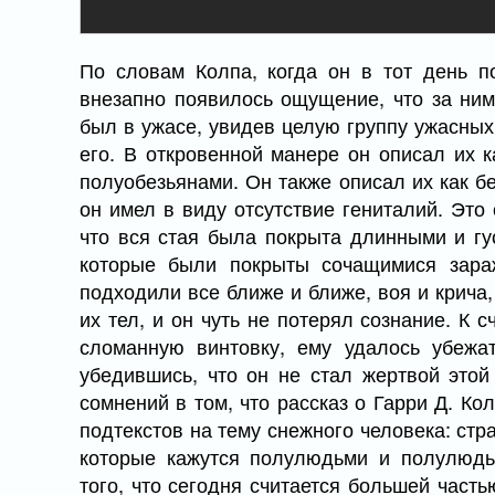
По словам Колпа, когда он в тот день п
внезапно появилось ощущение, что за ним
был в ужасе, увидев целую группу ужасны
его. В откровенной манере он описал их к
полуобезьянами. Он также описал их как бе
он имел в виду отсутствие гениталий. Это 
что вся стая была покрыта длинными и гу
которые были покрыты сочащимися зара
подходили все ближе и ближе, воя и крича
их тел, и он чуть не потерял сознание. К с
сломанную винтовку, ему удалось убежат
убедившись, что он не стал жертвой этой
сомнений в том, что рассказ о Гарри Д. Ко
подтекстов на тему снежного человека: стр
которые кажутся полулюдьми и полулюдь
того, что сегодня считается большей часть