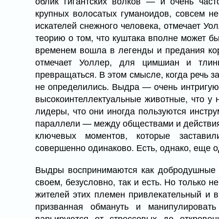
облик гигантских волков — и очень час
крупных волосатых гуманоидов, совсем не
искателей снежного человека, отмечает У
теорию о том, что куштака вполне может б
временем вошла в легенды и предания кор
отмечает Уоллер, для цимшиан и тлин
превращаться. В этом смысле, когда речь з
не определились. Выдра — очень интригую
высокоинтеллектуальные животные, что у 
лидеры, что они иногда пользуются инстру
параллели — между обществами и действия
ключевых моментов, которые застави
совершенно одинаково. Есть, однако, еще 
Выдры воспринимаются как добродушные 
своем, безусловно, так и есть. Но только н
жителей этих племен привлекательный и 
призванная обмануть и манипулировать
варьируются от стрессовых до откровен