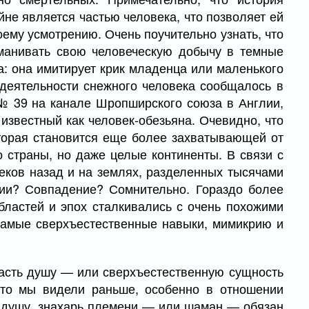
не является частью человека, что позволяет ей
ему усмотрению. Очень поучительно узнать, что
аманивать свою человеческую добычу в темные
а: она имитирует крик младенца или маленького
 деятельности снежного человека сообщалось в
 № 39 на канале Шропширского союза в Англии,
известный как человек-обезьяна. Очевидно, что
оторая становится еще более захватывающей от
о страны, но даже целые континенты. В связи с
веков назад и на землях, разделенных тысячами
рии? Совпадение? Сомнительно. Гораздо более
бластей и эпох сталкивались с очень похожими
самые сверхъестественные навыки, мимикрию и
асть душу — или сверхъестественную сущность
что мы видели раньше, особенно в отношении
ю душу, знахарь племени — или шаман — обязан