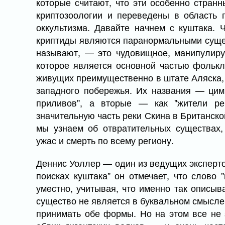
которые считают, что эти особенно стран
криптозоологии и переведены в область 
оккультизма. Давайте начнем с куштака. Ч
криптиды являются паранормальными сущес
называют, — это чудовищное, манипулиру
которое является основной частью фолькл
живущих преимущественно в штате Аляска, а
западного побережья. Их названия — цим
приливов", а вторые — как "жители рек
значительную часть реки Скина в Британско
мы узнаем об отвратительных существах,
ужас и смерть по всему региону.
Деннис Уоллер — один из ведущих экспертов
поисках куштака" он отмечает, что слово "
уместно, учитывая, что именно так описыва
существо не является в буквальном смысле
принимать обе формы. Но на этом все не 