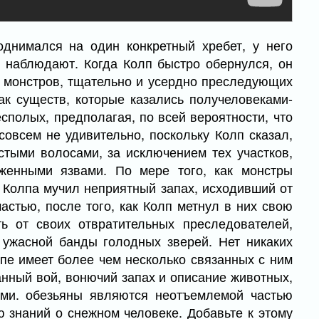
однимался на один конкретный хребет, у него
 наблюдают. Когда Колп быстро обернулся, он
х монстров, тщательно и усердно преследующих
ак существ, которые казались получеловеками-
сполых, предполагая, по всей вероятности, что
совсем не удивительно, поскольку Колп сказал,
стыми волосами, за исключением тех участков,
женными язвами. По мере того, как монстры
, Колпа мучил неприятный запах, исходивший от
частью, после того, как Колп метнул в них свою
ь от своих отвратительных преследователей,
 ужасной банды голодных зверей. Нет никаких
лпе имеет более чем несколько связанных с ним
анный вой, вонючий запах и описание животных,
ми. обезьяны являются неотъемлемой частью
ю знаний о снежном человеке. Добавьте к этому