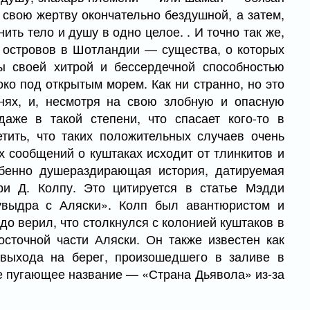
 свою жертву окончательно бездушной, а затем,
ить тело и душу в одно целое. . И точно так же,
 островов в Шотландии — существа, о которых
ы своей хитрой и бессердечной способностью
ко под открытым морем. Как ни странно, но это
нях, и, несмотря на свою злобную и опасную
аже в такой степени, что спасает кого-то в
тить, что таких положительных случаев очень
 сообщений о куштаках исходит от тлинкитов и
обенно душераздирающая история, датируемая
ри Д. Колпу. Это цитируется в статье Мэдди
увыдра с Аляски». Колп был авантюристом и
до верил, что столкнулся с колонией куштаков в
осточной части Аляски. Он также известен как
 выхода на берег, произошедшего в заливе в
ее пугающее название — «Страна Дьявола» из-за