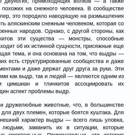
то двуногих, прямоходящих волков — а также
 похожих на снежного человека. В сообществе
оллер, это породило наводящую на размышления
ыть аляскинским снежным человеком, которая со
енных народов. Однако, с другой стороны, как
китов эти существа — монстры, способные
аходит об их истинной сущности, присяжные еще
щая тема, и она основана на том, что выдры —
них есть структурированные сообщества и даже
ментами и даже держат друг друга за руки. Эти
ми как выдр, так и людей — являются одним из
ли цимшиан и тлинкитов ассоциировать их
один аспект проблемы выдр.
и дружелюбные животные, что, в большинстве
е для двух племен, которые боятся куштака. Для
внешний характер выдры — всего лишь уловка,
 людьми, заманить их в ситуации, которые
но смертельных. Примечательно, что история