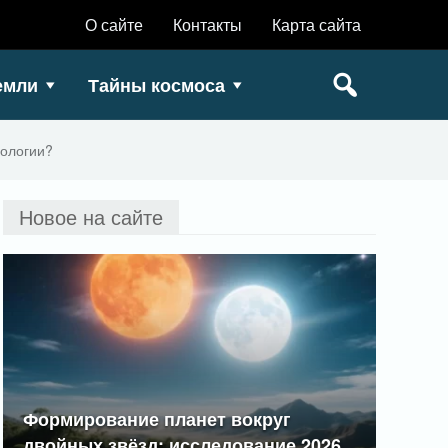
О сайте
Контакты
Карта сайта
емли
Тайны космоса
оологии?
Новое на сайте
Формирование планет вокруг
двойных звёзд: исследование 2026