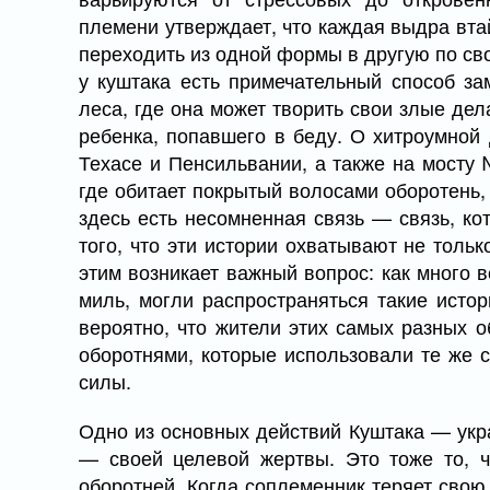
племени утверждает, что каждая выдра втай
переходить из одной формы в другую по сво
у куштака есть примечательный способ з
леса, где она может творить свои злые дел
ребенка, попавшего в беду. О хитроумной
Техасе и Пенсильвании, а также на мосту
где обитает покрытый волосами оборотень, 
здесь есть несомненная связь — связь, к
того, что эти истории охватывают не тольк
этим возникает важный вопрос: как много 
миль, могли распространяться такие исто
вероятно, что жители этих самых разных о
оборотнями, которые использовали те же 
силы.
Одно из основных действий Куштака — укр
— своей целевой жертвы. Это тоже то, 
оборотней. Когда соплеменник теряет сво