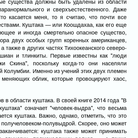
ные существа должны быть удалены из области
паранормального и сверхъестественного. Даже
то касается меня, то я считаю, что почти все
твами. Куштака — или Коошдахаа, как его еще
ющее и иногда смертельно опасное существо,
ора двух особых групп коренных американцев,
 также в других частях Тихоокеанского северо-
шиан и тлинкиты. Первые известны как "люди
и Скина", поскольку когда-то они населяли
й Колумбии. Именно из учений этих двух племен
 меняющих облик, которые провоцируют хаос,
 в области куштака. В своей книге 2014 года "В
куштака" означает "человек-выдра", что весьма
ется куштака. Важно, однако, отметить, что это
 получеловеком-полувыдрой. Скорее, оно может
заканчивается: куштака также может принимать