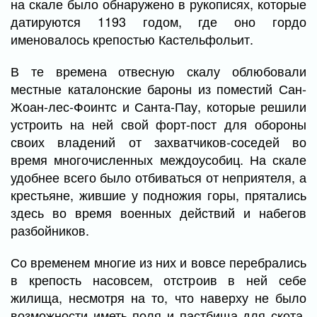
на скале было обнаружено в рукописях, которые
датируются 1193 годом, где оно гордо
именовалось крепостью Кастельфольит.
В те времена отвесную скалу облюбовали
местные каталонские бароны из поместий Сан-
Жоан-лес-Фоинтс и Санта-Пау, которые решили
устроить на ней свой форт-пост для обороны
своих владений от захватчиков-соседей во
время многочисленных междоусобиц. На скале
удобнее всего было отбиваться от неприятеля, а
крестьяне, жившие у подножия горы, прятались
здесь во время военных действий и набегов
разбойников.
Со временем многие из них и вовсе перебрались
в крепость насовсем, отстроив в ней себе
жилища, несмотря на то, что наверху не было
возможности иметь поля и пастбища для скота.