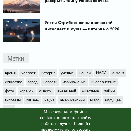
раскрыть тайну Ноева ковчега
Уитли Стрибер: нечеловеческий
интеллект и душа — интервью 2026
Метки
время
человек
история
ученые
нашли
NASA
объект
существо
город
новости
изображение
инопланетяне
фото
корабль
смерть
внеземной
животные
тайны
гипотезы
камень
наука
американский
Марс
будущее
йети
Мы cохраняем файлы
cookie: это помогает сайту
работать лучше. Если Вы
продолжите использовать