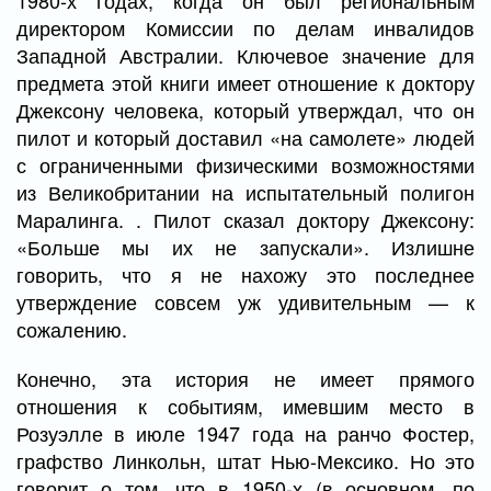
1980-х годах, когда он был региональным
директором Комиссии по делам инвалидов
Западной Австралии. Ключевое значение для
предмета этой книги имеет отношение к доктору
Джексону человека, который утверждал, что он
пилот и который доставил «на самолете» людей
с ограниченными физическими возможностями
из Великобритании на испытательный полигон
Маралинга. . Пилот сказал доктору Джексону:
«Больше мы их не запускали». Излишне
говорить, что я не нахожу это последнее
утверждение совсем уж удивительным — к
сожалению.
Конечно, эта история не имеет прямого
отношения к событиям, имевшим место в
Розуэлле в июле 1947 года на ранчо Фостер,
графство Линкольн, штат Нью-Мексико. Но это
говорит о том, что в 1950-х (в основном, по