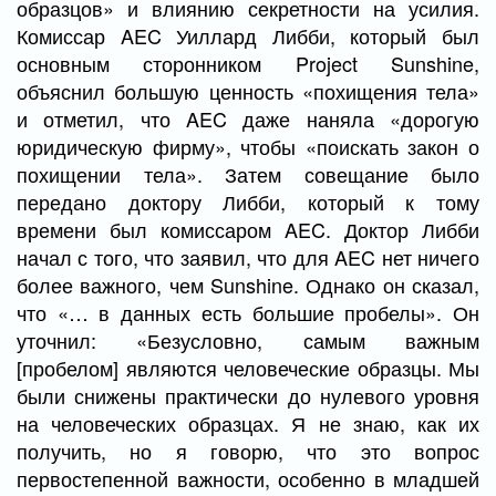
образцов» и влиянию секретности на усилия.
Комиссар AEC Уиллард Либби, который был
основным сторонником Project Sunshine,
объяснил большую ценность «похищения тела»
и отметил, что AEC даже наняла «дорогую
юридическую фирму», чтобы «поискать закон о
похищении тела». Затем совещание было
передано доктору Либби, который к тому
времени был комиссаром AEC. Доктор Либби
начал с того, что заявил, что для AEC нет ничего
более важного, чем Sunshine. Однако он сказал,
что «… в данных есть большие пробелы». Он
уточнил: «Безусловно, самым важным
[пробелом] являются человеческие образцы. Мы
были снижены практически до нулевого уровня
на человеческих образцах. Я не знаю, как их
получить, но я говорю, что это вопрос
первостепенной важности, особенно в младшей