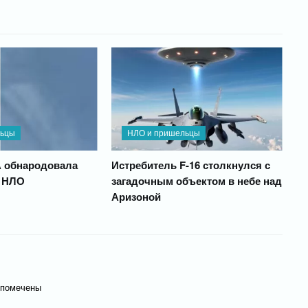
льцы
НЛО и пришельцы
 обнародовала
Истребитель F-16 столкнулся с
с НЛО
загадочным объектом в небе над
Аризоной
 помечены