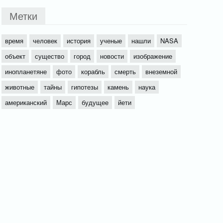
Метки
время
человек
история
ученые
нашли
NASA
объект
существо
город
новости
изображение
инопланетяне
фото
корабль
смерть
внеземной
животные
тайны
гипотезы
камень
наука
американский
Марс
будущее
йети