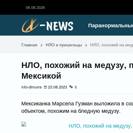
06.08.2026
Паранормальны
Главная
>
НЛО и пришельцы
>
НЛО, похожий на мед
НЛО, похожий на медузу, 
Мексикой
info-dimurra
23.08.2023
0
Мексиканка Марсела Гузман выложила в со
объектом, похожим на бледную медузу.