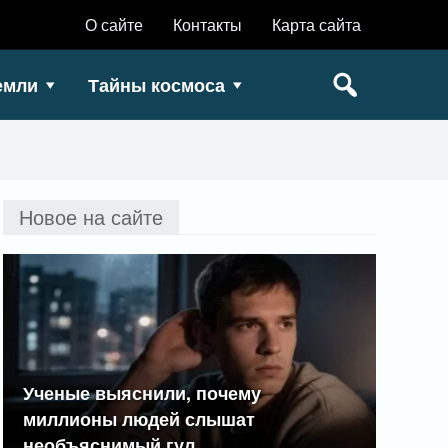
О сайте
Контакты
Карта сайта
емли
Тайны космоса
Новое на сайте
Ученые выяснили, почему
миллионы людей слышат
необъяснимый гул