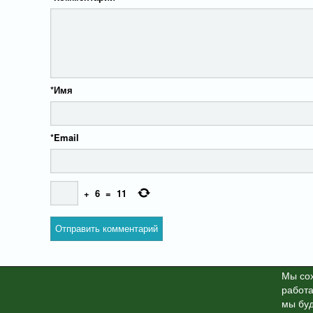
*
Имя
*
Email
+
6
=
11
Мы cох
работа
X-News
© info-dimurra.ru 20
мы буд