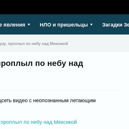
е явления
НЛО и пришельцы
Загадки З
узу, проплыл по небу над Мексикой
проплыл по небу над
цсеть видео с неопознанным летающим