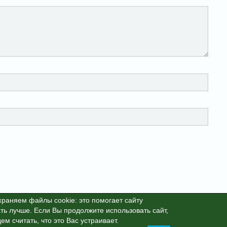
раняем файлы cookie: это помогает сайту
ть лучше. Если Вы продолжите использовать сайт,
25г. This site is protected by reCAPTCHA and the Google
Privacy Polic
ем считать, что это Вас устраивает.