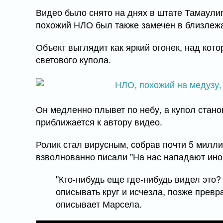
Видео было снято на днях в штате Тамаули
похожий НЛО был также замечен в близлеж
Объект выглядит как яркий огонек, над кот
светового купола.
Он медленно плывет по небу, а купол стано
приближается к автору видео.
Ролик стал вирусным, собрав почти 5 милл
взволнованно писали "На нас нападают ино
"Кто-нибудь еще где-нибудь видел это?
описывать круг и исчезла, позже превр
описывает Марсела.