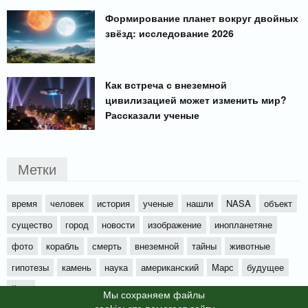
Формирование планет вокруг двойных
звёзд: исследование 2026
Как встреча с внеземной
цивилизацией может изменить мир?
Рассказали ученые
Метки
время
человек
история
ученые
нашли
NASA
объект
существо
город
новости
изображение
инопланетяне
фото
корабль
смерть
внеземной
тайны
животные
гипотезы
камень
наука
американский
Марс
будущее
йети
Мы cохраняем файлы