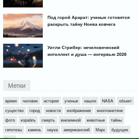
Под горой Арарат: ученые готовятся
раскрыть тайну Ноева ковчега
Уитли Стрибер: нечеловеческий
интеллект и душа — интервью 2026
Метки
время
человек
история
ученые
нашли
NASA
объект
существо
город
новости
изображение
инопланетяне
фото
корабль
смерть
внеземной
животные
тайны
гипотезы
камень
наука
американский
Марс
будущее