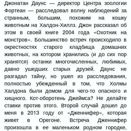
Джонатан Даунс — директор Центра зоологии
Фортеан — расследовал волну наблюдений за
странным, большим, похожим на кошку
животным на Халдон-Хиллз. Джон рассказал об
этом в своей книге 2004 года «Охотник на
монстров». Большинство встреч происходило в
окрестностях старого кладбища домашних
животных, на котором хранились (и до сих пор
хранятся) останки многочисленных, любимых,
давно ушедших старых друзей. Даунс не
разгадал тайну, но ушел из расследования,
полностью убежденный в том, что Холмы
Халдона были домом для чего-то опасного и
хищного. Кот-оборотень Джеймса? Не делайте
ставки против этого. Второй случай дошел до
меня в 2013 году от «Дженнифер», которая
живет в Орегоне. Встреча Дженнифер
произошла в ее маленьком родном городке,