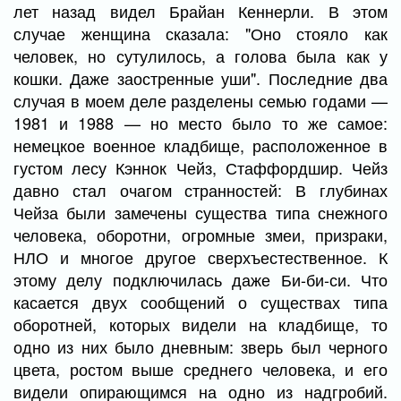
лет назад видел Брайан Кеннерли. В этом
случае женщина сказала: "Оно стояло как
человек, но сутулилось, а голова была как у
кошки. Даже заостренные уши". Последние два
случая в моем деле разделены семью годами —
1981 и 1988 — но место было то же самое:
немецкое военное кладбище, расположенное в
густом лесу Кэннок Чейз, Стаффордшир. Чейз
давно стал очагом странностей: В глубинах
Чейза были замечены существа типа снежного
человека, оборотни, огромные змеи, призраки,
НЛО и многое другое сверхъестественное. К
этому делу подключилась даже Би-би-си. Что
касается двух сообщений о существах типа
оборотней, которых видели на кладбище, то
одно из них было дневным: зверь был черного
цвета, ростом выше среднего человека, и его
видели опирающимся на одно из надгробий.