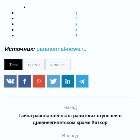
1
2
3
4
5
paranormal-news.ru
Источник:
Теги
время
человек
Назад
Тайна расплавленных гранитных ступеней в
древнеегипетском храме Хатхор
Вперед