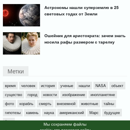
Астрономы нашли суперземлю в 25
световых годах от Земли
Ошейник для аристократа: зачем знать
носила рафы размером с тарелку
Метки
время
человек
история
ученые
нашли
NASA
объект
существо
город
новости
изображение
инопланетяне
фото
корабль
смерть
внеземной
животные
тайны
гипотезы
камень
наука
американский
Марс
будущее
йети
Мы cохраняем файлы