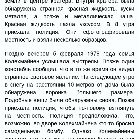
земли в центре кратера. Внутри кратера была
обнаружена странная красная жидкость, куски
металла, а позже и металлическая чаша.
Красная жидкость пахла уксусом. В 8 утра
приехала полиция. Они сфотографировали
местность и взяли несколько образцов.
Поздно вечером 5 февраля 1979 года семья
Колехмайнен услышала выстрелы. Позже один
констебль сообщил, что в то же время он видел
странное световое явление. На следующее утро
в снегу на расстоянии 10 метров от дома была
обнаружена воронка большего размера.
Подобные вещи были обнаружены снова. Позже
приехала полиция, чтобы по-новому взглянуть
на местность. Полиция предположила, что,
возможно, во дворе Колехмайнена кто-то бросил
самодельную бомбу. Однако Колемайнены
заявили, что ни у кого нет причин бросать в них