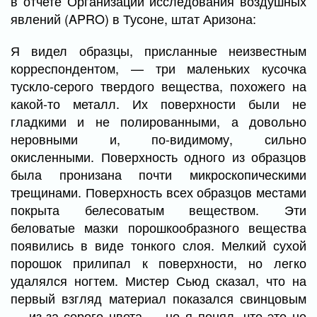
в отчете Организации исследования воздушных
явлений (APRO) в Тусоне, штат Аризона:
Я видел образцы, присланные неизвестным
корреспондентом, — три маленьких кусочка
тускло-серого твердого вещества, похожего на
какой-то металл. Их поверхности были не
гладкими и не полированными, а довольно
неровными и, по-видимому, сильно
окисленными. Поверхность одного из образцов
была пронизана почти микроскопическими
трещинами. Поверхность всех образцов местами
покрыта белесоватым веществом. Эти
беловатые мазки порошкообразного вещества
появились в виде тонкого слоя. Мелкий сухой
порошок прилипал к поверхности, но легко
удалялся ногтем. Мистер Сьюд сказал, что на
первый взгляд материал показался свинцовым
— из-за серого цвета — но я понял, что это не