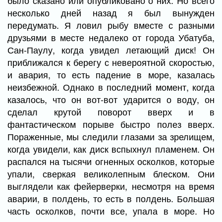
было сказано или опубликовано о них. Но всего
несколько дней назад я был вынужден
передумать. Я ловил рыбу вместе с разными
друзьями в месте недалеко от города Убатуба,
Сан-Паулу, когда увидел летающий диск! Он
приближался к берегу с невероятной скоростью,
и авария, то есть падение в море, казалась
неизбежной. Однако в последний момент, когда
казалось, что он вот-вот ударится о воду, он
сделал крутой поворот вверх и в
фантастическом порыве быстро полез вверх.
Пораженные, мы следили глазами за зрелищем,
когда увидели, как диск вспыхнул пламенем. Он
распался на тысячи огненных осколков, которые
упали, сверкая великолепным блеском. Они
выглядели как фейерверки, несмотря на время
аварии, в полдень, то есть в полдень. Большая
часть осколков, почти все, упала в море. Но