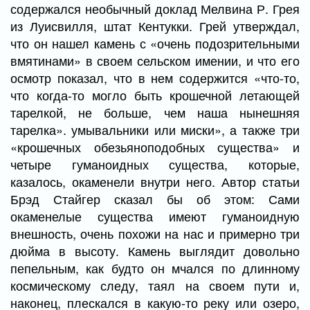
содержался необычный доклад Мелвина Р. Грея
из Луисвилля, штат Кентукки. Грей утверждал,
что он нашел камень с «очень подозрительными
вмятинами» в своем сельском имении, и что его
осмотр показал, что в нем содержится «что-то,
что когда-то могло быть крошечной летающей
тарелкой, не больше, чем наша нынешняя
тарелка». умывальники или миски», а также три
«крошечных обезьяноподобных существа» и
четыре гуманоидных существа, которые,
казалось, окаменели внутри него. Автор статьи
Брэд Стайгер сказал бы об этом: Сами
окаменелые существа имеют гуманоидную
внешность, очень похожи на нас и примерно три
дюйма в высоту. Камень выглядит довольно
пепельным, как будто он мчался по длинному
космическому следу, таял на своем пути и,
наконец, плескался в какую-то реку или озеро,