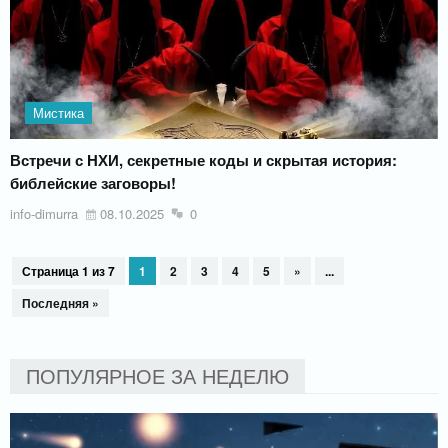
Мистика
Встречи с НХИ, секретные коды и скрытая история:
библейские заговоры!
info-dimurra
08.10.2025
0
Страница 1 из 7
1
2
3
4
5
»
...
Последняя »
ПОПУЛЯРНОЕ ЗА НЕДЕЛЮ