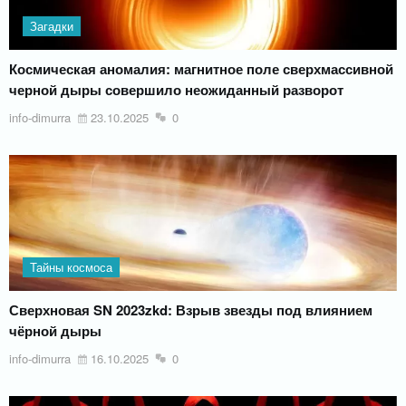
Загадки
Космическая аномалия: магнитное поле сверхмассивной
черной дыры совершило неожиданный разворот
info-dimurra
23.10.2025
0
Тайны космоса
Сверхновая SN 2023zkd: Взрыв звезды под влиянием
чёрной дыры
info-dimurra
16.10.2025
0