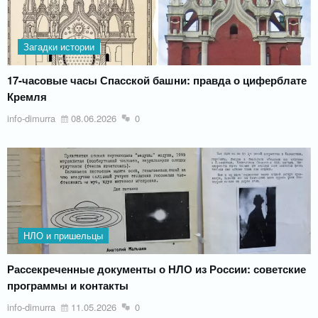
Загадки истории
17-часовые часы Спасской башни: правда о циферблате
Кремля
info-dimurra
08.06.2026
0
НЛО и пришельцы
Рассекреченные документы о НЛО из России: советские
программы и контакты
info-dimurra
11.05.2026
0