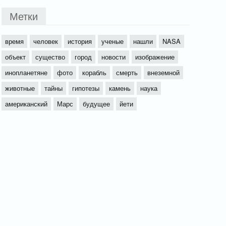
Метки
время
человек
история
ученые
нашли
NASA
объект
существо
город
новости
изображение
инопланетяне
фото
корабль
смерть
внеземной
животные
тайны
гипотезы
камень
наука
американский
Марс
будущее
йети