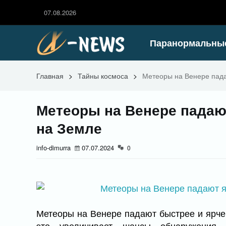
07.08.2026
Паранормальны
Главная
>
Тайны космоса
>
Метеоры на Венере пада
Метеоры на Венере падают
на Земле
info-dimurra
07.07.2024
0
Метеоры на Венере падают быстрее и ярче,
это увеличивает шансы обнаружения 