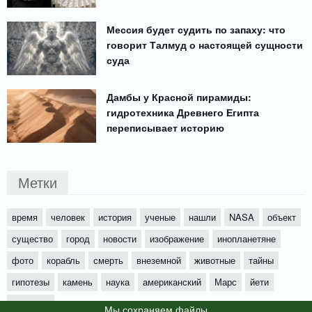
Мессия будет судить по запаху: что
говорит Талмуд о настоящей сущности
суда
Дамбы у Красной пирамиды:
гидротехника Древнего Египта
переписывает историю
Метки
время
человек
история
ученые
нашли
NASA
объект
существо
город
новости
изображение
инопланетяне
фото
корабль
смерть
внеземной
животные
тайны
гипотезы
камень
наука
американский
Марс
йети
будущее
Мы cохраняем файлы