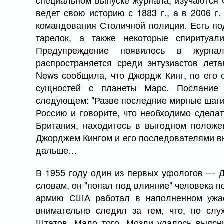
специальном выпуске журнала, изучаются
ведет свою историю с 1883 г., а в 2006 г
командования Столичной полиции. Есть по
тарелок, а также некоторые спиритуали
Предупреждение появилось в журна
распространяется среди энтузиастов лета
News сообщила, что Джордж Кинг, по его 
сущностей с планеты Марс. Послание
следующем: "Разве последние мирные шаги 
Россию и говорите, что необходимо сделат
Британия, находитесь в выгодном положен
Джорджем Кингом и его последователями в
дальше…
В 1955 году один из первых уфологов — Д
словам, он "попал под влияние" человека п
армию США работал в наполненном ужас
внимательно следил за тем, что, по сл
Штатов. Мало того, Мозли удалось выясн