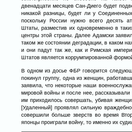
двенадцати месяцев Сан-Диего будет подве
никакой разницы, будет ли у Соединенны
поскольку России нужно всего десять а
Штаты, разместив их одновременно в таких
центры этой страны. Далее Адамски заяви
таком же состоянии деградации, в каком н
и они падут так же, как и Римская импер
Штатов является коррумпированной формой 
В одном из досье ФБР говорится следующе
покинул группу, одна из женщин, работавш
заявила, что некоторые наши военнослужа
мировой войны и после нее, рассказывали 
им приходилось совершать, убивая женщи
[Удаленный] проявлял сильную враждебно
совершили больше зверств во время Втор
японцы проиграли войну, то именно их суди