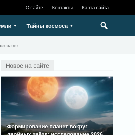
О сайте
Контакты
Карта сайта
емли
Тайны космоса
озоологе
Новое на сайте
Формирование планет вокруг
двойных звёзд: исследование 2026