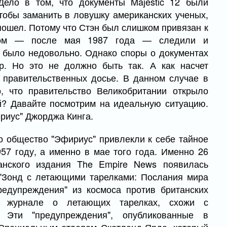
ело в том, что документы Majestic 12 были
тобы заманить в ловушку американских ученых,
 пошел. Потому что Стэн был слишком привязан к
ном — после мая 1987 года — следили и
Р было недовольно. Однако споры о документах
р. Но это не должно быть так. А как насчет
 правительственных досье. В данном случае в
о, что правительство Великобритании открыло
? Давайте посмотрим на идеальную ситуацию.
риус" Джорджа Кинга.
о общество "Эфириус" привлекли к себе тайное
57 году, а именно в мае того года. Именно 26
анского издания The Empire News появилась
й "Зонд с летающими тарелками: Послания мира
редупреждения" из космоса против британских
в журнале о летающих тарелках, схожи с
. Эти "предупреждения", опубликованные в