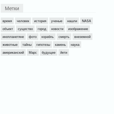
Метки
время
человек
история
ученые
нашли
NASA
объект
существо
город
новости
изображение
инопланетяне
фото
корабль
смерть
внеземной
животные
тайны
гипотезы
камень
наука
американский
Марс
будущее
йети