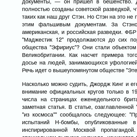
документы, — он пришел в бешенство. Д
полностью созданы советской разведкой, ч
таких как наш друг Стэн. Но Стэн на это не
этим фальшивым документам. За Стэ
американская, и российская разведки. ФБ
"Маджестик 12" продолжаются до сих по
общества "Эфириус"? Они стали объектом
Великобритании. Как насчет примера тог
досье на людей, занимающихся уфологией
Речь идет о вышеупомянутом обществе "Эте
Насколько можно судить, Джордж Кинг и ег
внимание официальных кругов только в 19
числа на страницах еженедельного брит
заметная статья. В статье, озаглавленно
"из космоса"" сообщалось следующее: "П
испытаний H-бомбы, опубликованные 
инспирированной Москвой пропагандой