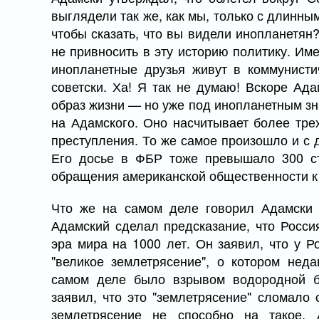
выглядели так же, как мы, только с длинным
чтобы сказать, что вы видели инопланетян?
не привносить в эту историю политику. Име
инопланетные друзья живут в коммунист
советски. Ха! Я так не думаю! Вскоре Ад
образ жизни — но уже под инопланетным з
на Адамского. Оно насчитывает более тре
преступления. То же самое произошло и с
Его досье в ФБР тоже превышало 300 с
обращения американской общественности к
Что же на самом деле говорил Адамски 
Адамский сделал предсказание, что Россия
эра мира на 1000 лет. Он заявил, что у Р
"великое землетрясение", о котором нед
самом деле было взрывом водородной б
заявил, что это "землетрясение" сломало
землетрясение не способно на такое.