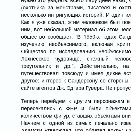
(охотника за монстрами, писателя и охо
несколько интригующих историй. И один и
Как я уже сказал, этим человеком был по
ним, вот небольшой материал об этом чел
общество сообщает: "В 1950-х годах Сан
изучению необъяснимого, включая крип
Общество по исследованию необъяснимог
Лохнесское чудовище, снежный челов
треугольник и др.". Действительно, 
путешествовал повсюду и имел дикие вс
другое: интерес к Сандерсону со стороны 
сайте агентов Дж. Эдгара Гувера. Не пропус
Теперь перейдем к другим персонажам в 
пересекались с ФБР и были объектам
количеством фигур, ставших объектами вни
Начнем с одной из самых печально изв
Адамски утверждал, что облетел вокруг С