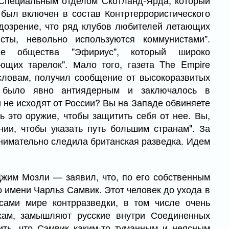
 Специальным отделом Скотланд-Ярда, который
. был включен в состав Контртеррористического
дозрение, что ряд клубов любителей летающих
сты, невольно используются коммунистами".
ле общества "Эфириус", который широко
ющих тарелок". Мало того, газета The Empire
словам, получил сообщение от высокоразвитых
 было явно антиядерным и заключалось в
не исходят от России? Вы на Западе обвиняете
ь это оружие, чтобы защитить себя от нее. Вы,
ии, чтобы указать путь большим странам". За
нимательно следила британская разведка. Идем
жим Мозли — заявил, что, по его собственным
о имени Чарльз Самвик. Этот человек до ухода в
ами мире контрразведки, в том числе очень
ухам, замышляют русские внутри Соединенных
ить, что Сэмвик каким-то туманным и неясным