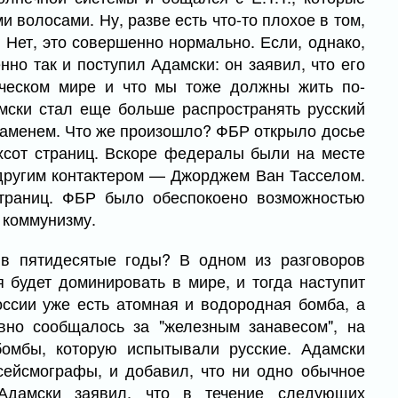
и волосами. Ну, разве есть что-то плохое в том,
 Нет, это совершенно нормально. Если, однако,
нно так и поступил Адамски: он заявил, что его
ическом мире и что мы тоже должны жить по-
амски стал еще больше распространять русский
наменем. Что же произошло? ФБР открыло досье
хсот страниц. Вскоре федералы были на месте
 другим контактером — Джорджем Ван Тасселом.
траниц. ФБР было обеспокоено возможностью
 коммунизму.
в пятидесятые годы? В одном из разговоров
 будет доминировать в мире, и тогда наступит
оссии уже есть атомная и водородная бомба, а
авно сообщалось за "железным занавесом", на
омбы, которую испытывали русские. Адамски
 сейсмографы, и добавил, что ни одно обычное
 Адамски заявил, что в течение следующих