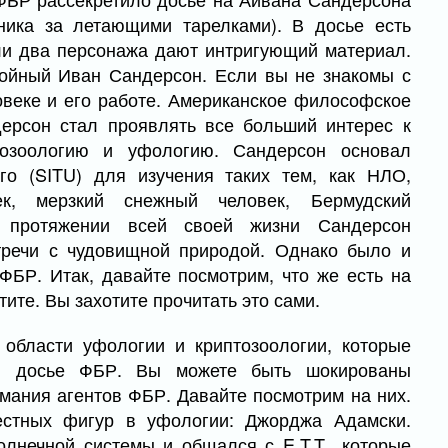
тника за летающими тарелками). В досье есть
ли два персонажа дают интригующий материал.
койный Иван Сандерсон. Если вы не знакомы с
овеке и его работе. Американское философское
дерсон стал проявлять все больший интерес к
тозоологию и уфологию. Сандерсон основал
о (SITU) для изучения таких тем, как НЛО,
ек, мерзкий снежный человек, Бермудский
на протяжении всей своей жизни Сандерсон
тречи с чудовищной природой. Однако было и
ФБР. Итак, давайте посмотрим, что же есть на
тите. Вы захотите прочитать это сами.
области уфологии и криптозоологии, которые
и досье ФБР. Вы можете быть шокированы
мания агентов ФБР. Давайте посмотрим на них.
естных фигур в уфологии: Джорджа Адамски.
олнечной системы и общался с E.T.T., которые