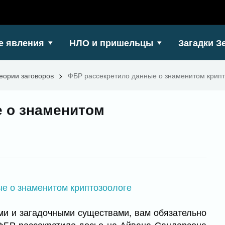
е явления
НЛО и пришельцы
Загадки З
еории заговоров
>
ФБР рассекретило данные о знаменитом крипт
 о знаменитом
ми и загадочными существами, вам обязательно
 ФБР рассекретило досье на Айвана Сандерсона