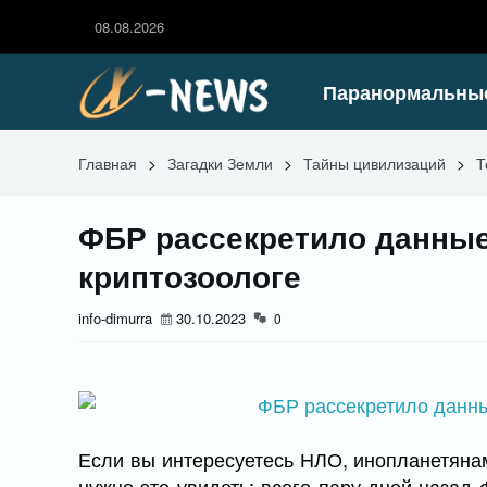
08.08.2026
Паранормальны
Главная
>
Загадки Земли
>
Тайны цивилизаций
>
Т
ФБР рассекретило данные
криптозоологе
info-dimurra
30.10.2023
0
Если вы интересуетесь НЛО, инопланетяна
нужно это увидеть: всего пару дней назад