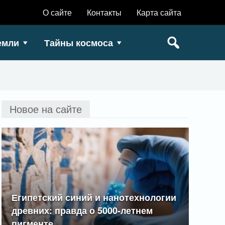
О сайте
Контакты
Карта сайта
емли
Тайны космоса
Новое на сайте
Египетский синий и нанотехнологии
древних: правда о 5000-летнем
пигменте