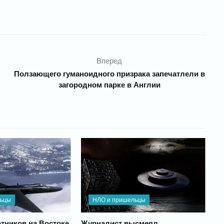
Вперед
Ползающего гуманоидного призрака запечатлели в
загородном парке в Англии
льцы
НЛО и пришельцы
тников на Востоке
Журналист высмеял