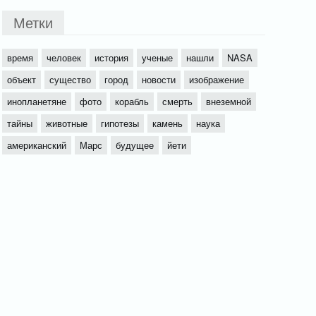
Метки
время
человек
история
ученые
нашли
NASA
объект
существо
город
новости
изображение
инопланетяне
фото
корабль
смерть
внеземной
тайны
животные
гипотезы
камень
наука
американский
Марс
будущее
йети