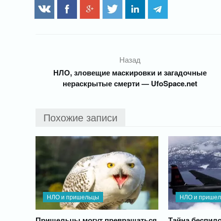
Назад
НЛО, зловещие маскировки и загадочные
нераскрытые смерти — UfoSpace.net
Похожие записи
НЛО и пришельцы
НЛО и прише
Пришельцы могут превращаться
Тайна беспило