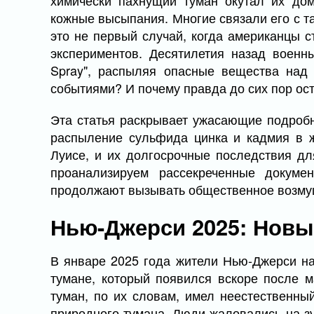
химически пахнущий туман окутал их дом
кожные высыпания. Многие связали его с т
это не первый случай, когда американцы 
экспериментов. Десятилетия назад воен
Spray", распыляя опасные вещества над
событиями? И почему правда до сих пор ост
Эта статья раскрывает ужасающие подроб
распыление сульфида цинка и кадмия в ж
Луисе, и их долгосрочные последствия дл
проанализируем рассекреченные докуме
продолжают вызывать общественное возму
Нью-Джерси 2025: Новы
В январе 2025 года жители Нью-Джерси на
тумане, который появился вскоре после 
туман, по их словам, имел неестественны
природного тумана. Люди жаловались на зу