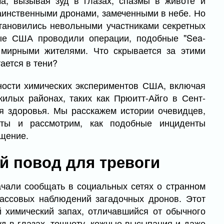
а, вызывая зуд в глазах, спазмы в животе и
аинственными дронами, замеченными в небе. Но
становились невольными участниками секретных
ные США проводили операции, подобные "Sea-
 мирными жителями. Что скрывается за этими
ается в тени?
ности химических экспериментов США, включая
илых районах, таких как Прюитт-Айго в Сент-
я здоровья. Мы расскажем истории очевидцев,
нты и рассмотрим, как подобные инциденты
щение.
й повод для тревоги
чали сообщать в социальных сетях о странном
массовых наблюдений загадочных дронов. Этот
й химический запах, отличавшийся от обычного
д в глазах, тошноту, кожные высыпания и даже