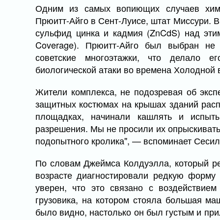
Одним из самых вопиющих случаев хими
Прюитт-Айго в Сент-Луисе, штат Миссури. 
сульфид цинка и кадмия (ZnCdS) над эти
Coverage). Прюитт-Айго был выбран не
советские многоэтажки, что делало 
биологической атаки во времена Холодной 
Жители комплекса, не подозревая об эксп
защитных костюмах на крышах зданий распы
площадках, начинали кашлять и испыт
разрешения. Мы не просили их опрыскивать
подопытного кролика", — вспоминает Сесил
По словам Джеймса Колдуэлла, который ре
возрасте диагностировали редкую форму
уверен, что это связано с воздействие
грузовика, на котором стояла большая ма
было видно, настолько он был густым и пр