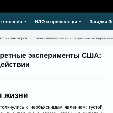
е явления
НЛО и пришельцы
Загадки З
еории заговоров
>
Таинственный туман и секретные эксперимент
кретные эксперименты США:
действии
л жизни
толкнулись с необъяснимым явлением: густой,