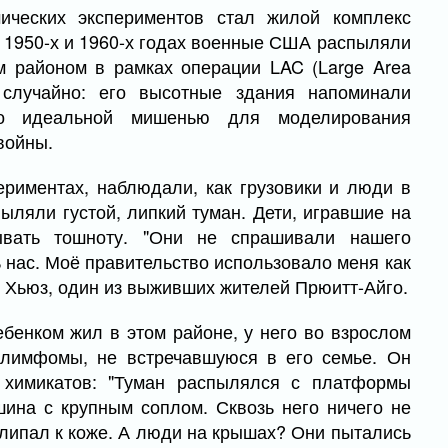
ческих экспериментов стал жилой комплекс
В 1950-х и 1960-х годах военные США распыляли
м районом в рамках операции LAC (Large Area
 случайно: его высотные здания напоминали
его идеальной мишенью для моделирования
войны.
ериментах, наблюдали, как грузовики и люди в
ляли густой, липкий туман. Дети, игравшие на
ывать тошноту. "Они не спрашивали нашего
 нас. Моё правительство использовало меня как
 Хьюз, один из выживших жителей Прюитт-Айго.
бенком жил в этом районе, у него во взрослом
 лимфомы, не встречавшуюся в его семье. Он
м химикатов: "Туман распылялся с платформы
шина с крупным соплом. Сквозь него ничего не
илипал к коже. А люди на крышах? Они пытались