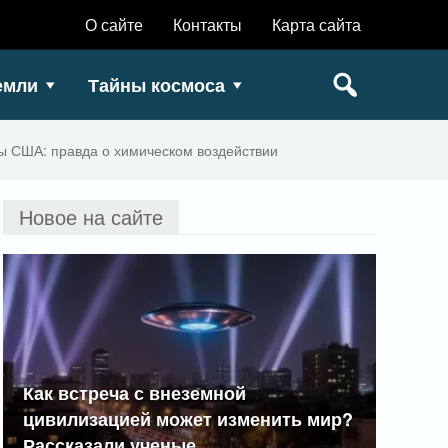
О сайте
Контакты
Карта сайта
емли
Тайны космоса
ы США: правда о химическом воздействии
Новое на сайте
Как встреча с внеземной
цивилизацией может изменить мир?
Рассказали ученые