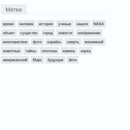
Метки
время
человек
история
ученые
нашли
NASA
объект
существо
город
новости
изображение
инопланетяне
фото
корабль
смерть
внеземной
животные
тайны
гипотезы
камень
наука
американский
Марс
будущее
йети