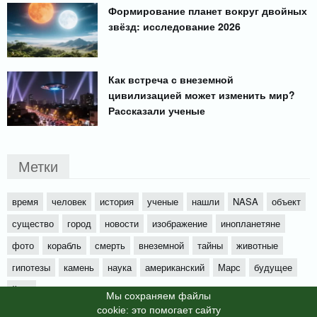
Формирование планет вокруг двойных
звёзд: исследование 2026
Как встреча с внеземной
цивилизацией может изменить мир?
Рассказали ученые
Метки
время
человек
история
ученые
нашли
NASA
объект
существо
город
новости
изображение
инопланетяне
фото
корабль
смерть
внеземной
тайны
животные
гипотезы
камень
наука
американский
Марс
будущее
йети
Мы cохраняем файлы
cookie: это помогает сайту