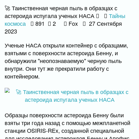
🚀 Таинственная черная пыль в образцах с
астероида испугала ученых НАСА
Тайны
космоса
891
2
Fox
27 Сентября
2023
Ученые НАСА открыли контейнер с образцами,
взятыми с поверхности астероида Бенну, и
обнаружили "неопознаваемую" черную пыль
внутри. Они тут же прекратили работу с
контейнером.
Образцы поверхности астероида Бенну были
взяты три года назад с помощью межпланетной
станции OSIRIS-REx, созданной специальной
для исследования астероидов Бенну и Апофис.