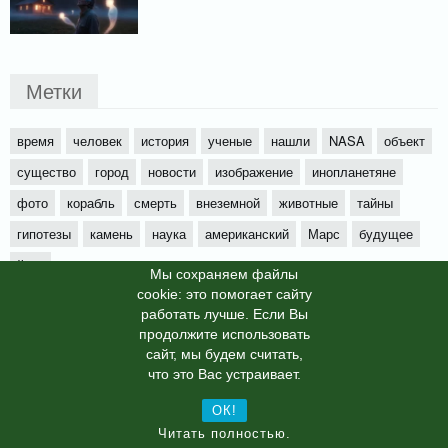
Метки
время
человек
история
ученые
нашли
NASA
объект
существо
город
новости
изображение
инопланетяне
фото
корабль
смерть
внеземной
животные
тайны
гипотезы
камень
наука
американский
Марс
будущее
йети
Мы cохраняем файлы
cookie: это помогает сайту
работать лучше. Если Вы
продолжите использовать
сайт, мы будем считать,
X-News
© info-dimurra.ru 2025г. This site is protected by
что это Вас устраивает.
reCAPTCHA and the Google
Privacy Policy
and
Terms of Service
apply.
ОК!
Читать полностью.