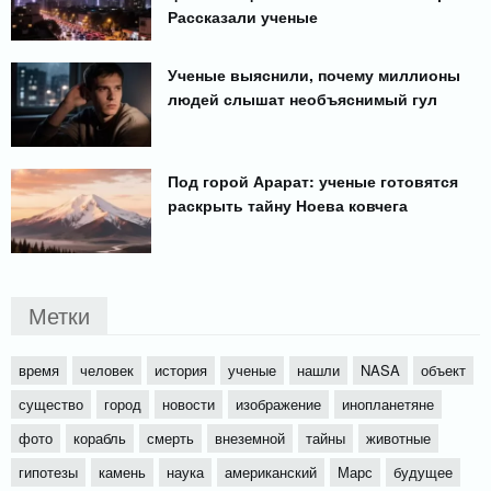
Рассказали ученые
Ученые выяснили, почему миллионы
людей слышат необъяснимый гул
Под горой Арарат: ученые готовятся
раскрыть тайну Ноева ковчега
Метки
время
человек
история
ученые
нашли
NASA
объект
существо
город
новости
изображение
инопланетяне
фото
корабль
смерть
внеземной
тайны
животные
гипотезы
камень
наука
американский
Марс
будущее