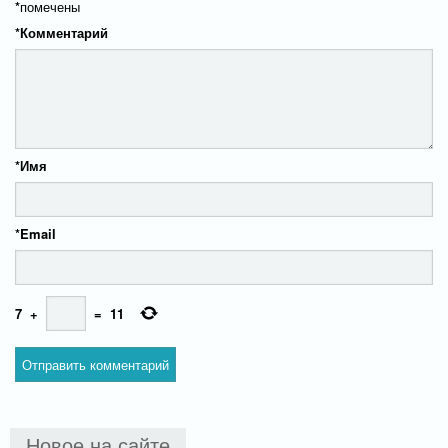
*
помечены
*
Комментарий
*
Имя
*
Email
7
+
=
11
Новое на сайте