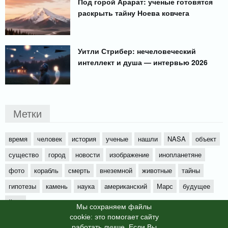
Под горой Арарат: ученые готовятся
раскрыть тайну Ноева ковчега
Уитли Стрибер: нечеловеческий
интеллект и душа — интервью 2026
Метки
время
человек
история
ученые
нашли
NASA
объект
существо
город
новости
изображение
инопланетяне
фото
корабль
смерть
внеземной
животные
тайны
гипотезы
камень
наука
американский
Марс
будущее
йети
Мы cохраняем файлы
cookie: это помогает сайту
работать лучше. Если Вы