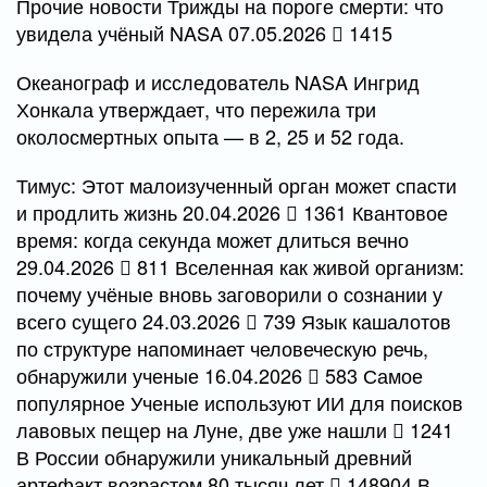
Прочие новости Трижды на пороге смерти: что
увидела учёный NASA 07.05.2026
1415
Океанограф и исследователь NASA Ингрид
Хонкала утверждает, что пережила три
околосмертных опыта — в 2, 25 и 52 года.
Тимус: Этот малоизученный орган может спасти
и продлить жизнь 20.04.2026
1361 Квантовое
время: когда секунда может длиться вечно
29.04.2026
811 Вселенная как живой организм:
почему учёные вновь заговорили о сознании у
всего сущего 24.03.2026
739 Язык кашалотов
по структуре напоминает человеческую речь,
обнаружили ученые 16.04.2026
583 Самое
популярное Ученые используют ИИ для поисков
лавовых пещер на Луне, две уже нашли
1241
В России обнаружили уникальный древний
артефакт возрастом 80 тысяч лет
148904 В