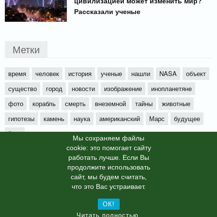
цивилизацией может изменить мир?
Рассказали ученые
Метки
время
человек
история
ученые
нашли
NASA
объект
существо
город
новости
изображение
инопланетяне
фото
корабль
смерть
внеземной
тайны
животные
гипотезы
камень
наука
американский
Марс
будущее
йети
Мы cохраняем файлы
cookie: это помогает сайту
работать лучше. Если Вы
продолжите использовать
сайт, мы будем считать,
X-News
© info-dimurra.ru 2025г. This site is protected by
что это Вас устраивает.
reCAPTCHA and the Google
Privacy Policy
and
Terms of Service
apply.
ОК!
Читать полностью.