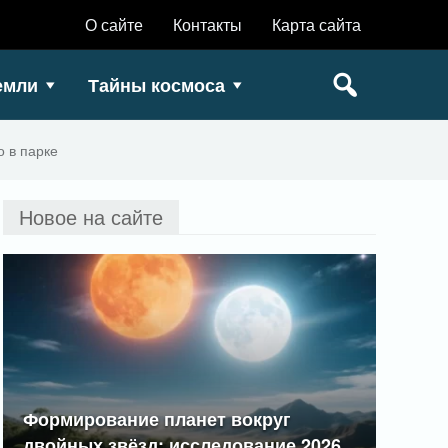
О сайте
Контакты
Карта сайта
емли
Тайны космоса
 в парке
Новое на сайте
Формирование планет вокруг
двойных звёзд: исследование 2026