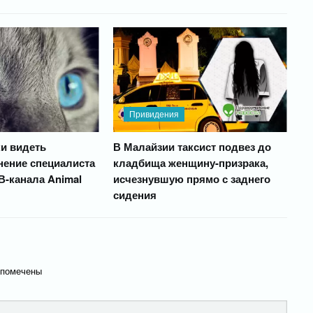
Привидения
и видеть
В Малайзии таксист подвез до
нение специалиста
кладбища женщину-призрака,
В-канала Animal
исчезнувшую прямо с заднего
сидения
 помечены