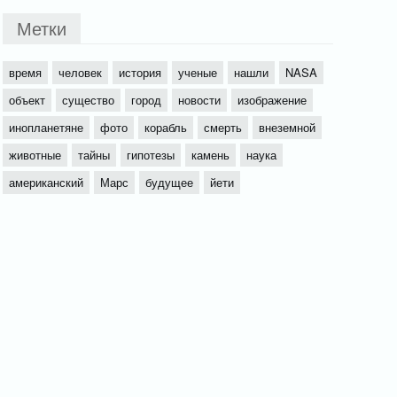
Метки
время
человек
история
ученые
нашли
NASA
объект
существо
город
новости
изображение
инопланетяне
фото
корабль
смерть
внеземной
животные
тайны
гипотезы
камень
наука
американский
Марс
будущее
йети