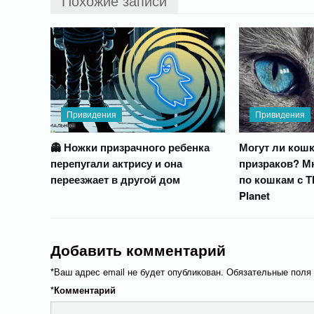
Похожие записи
Привидения
Привидения
👻 Ножки призрачного ребенка
Могут ли кошк
перепугали актрису и она
призраков? М
переезжает в другой дом
по кошкам с Т
Planet
Добавить комментарий
*
Ваш адрес email не будет опубликован.
Обязательные поля
*
Комментарий